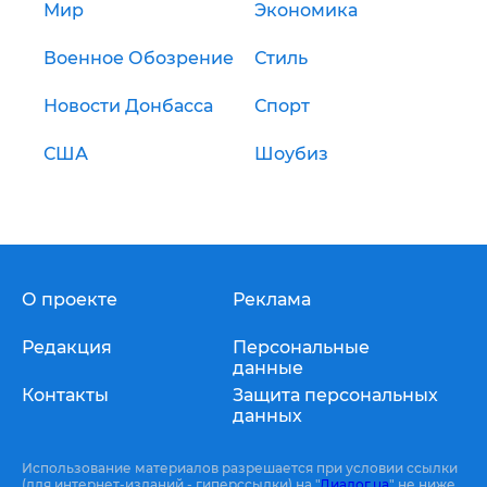
Мир
Экономика
Военное Обозрение
Стиль
Новости Донбасса
Спорт
США
Шоубиз
О проекте
Реклама
Редакция
Персональные
данные
Контакты
Защита персональных
данных
Использование материалов разрешается при условии ссылки
(для интернет-изданий - гиперссылки) на "
Диалог.ua
" не ниже