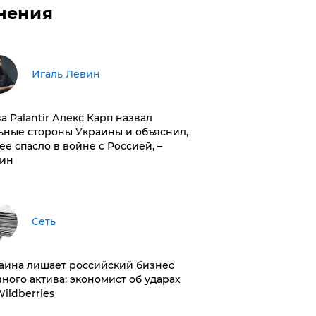
нения
Игаль Левин
ва Palantir Алекс Карп назвал
ьные стороны Украины и объяснил,
 ее спасло в войне с Россией, –
ин
Сеть
раина лишает российский бизнес
вного актива: экономист об ударах
Wildberries