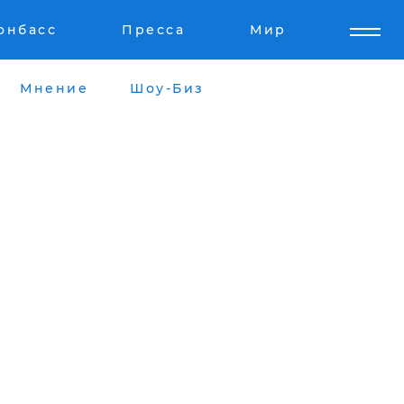
онбасс
Пресса
Мир
Мнение
Шоу-Биз