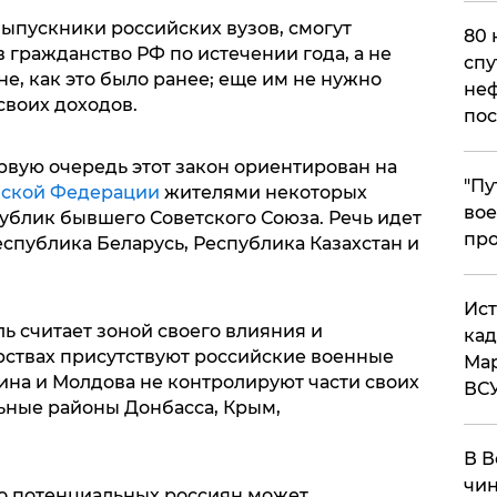
ыпускники российских вузов, смогут
80 
 гражданство РФ по истечении года, а не
спу
не, как это было ранее; еще им не нужно
неф
своих доходов.
пос
ервую очередь этот закон ориентирован на
​"П
йской Федерации
жителями некоторых
вое
ублик бывшего Советского Союза. Речь идет
про
Республика Беларусь, Республика Казахстан и
​Ис
ь считает зоной своего влияния и
кад
арствах присутствуют российские военные
Мар
аина и Молдова не контролируют части своих
ВС
ьные районы Донбасса, Крым,
В В
чин
ло потенциальных россиян может