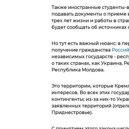
Также иностранные студенты-в
подавать документы о приеме в
трех лет жизни и работы в стра
будет сообщать об источниках 
Но тут есть важный нюанс: в п
получение гражданства
Росси
независимых государств - респ
о таких странах, как Украина, 
Республика Молдова.
Это территории, которые Кремл
интересов. Во всех этих госуд
контингенты; из-за них-то Укр
заявленных территорий (отдел
Приднестровье).
С принятием этого закона чис