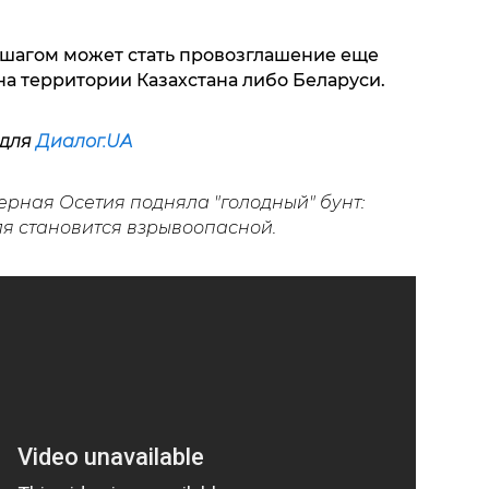
шагом может стать провозглашение еще
а территории Казахстана либо Беларуси.
 для
Диалог.UA
верная Осетия подняла "голодный" бунт:
ля становится взрывоопасной.