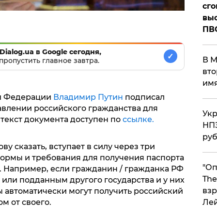
сго
выс
ПВ
Dialog.ua в Google сегодня,
✓
В М
пропустить главное завтра.
вто
им
й Федерации
Владимир Путин
подписал
влении российского гражданства для
Укр
текст документа доступен по
ссылке.
НПЗ
ру
ву сказать, вступает в силу через три
ормы и требования для получения паспорта
"Оп
 Например, если гражданин / гражданка РФ
The
 или подданным другого государства и у них
взр
ы автоматически могут получить российский
Ле
ом от своего.