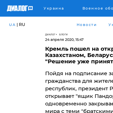
Украина
Военное об
| RU
UA
Новости
У
ДИАЛОГ
БЛОГИ
24 апреля 2020, 15:47
Кремль пошел на отк
Казахстаном, Белару
"Решение уже принят
Пойдя на подписание з
гражданства для жител
республик, президент 
открывает "ящик Пандо
одновременно закрывае
мира с теми "братским