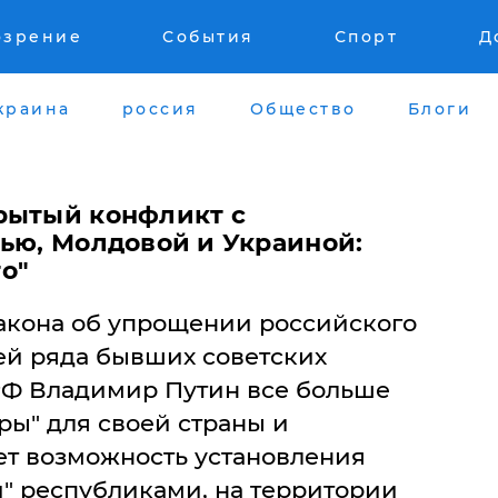
озрение
События
Спорт
Д
краина
россия
Общество
Блоги
рытый конфликт с
сью, Молдовой и Украиной:
о"
акона об упрощении российского
ей ряда бывших советских
РФ Владимир Путин все больше
ры" для своей страны и
т возможность установления
и" республиками, на территории