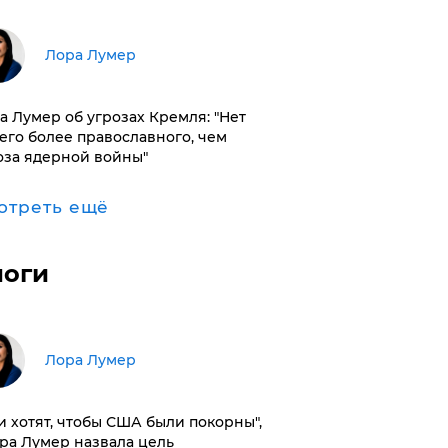
​Лора Лумер
а Лумер об угрозах Кремля: "Нет
его более православного, чем
оза ядерной войны"
отреть ещё
логи
​Лора Лумер
и хотят, чтобы США были покорны",
ора Лумер назвала цель