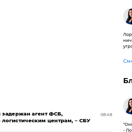
Лор
нич
угр
См
Б
 задержан агент ФСБ,
08:48
 логистическим центрам, – СБУ
"Он
- Л