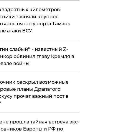
квадратных километров:
тники засняли крупное
тяное пятно у порта Тамань
ле атаки ВСУ
утин слабый", - известный Z-
нкор обвинил главу Кремля в
вале войны
точник раскрыл возможные
ровые планы Драпатого:
кусу прочат важный пост в
У
ене прошла тайная встреча экс-
овников Европы и РФ по