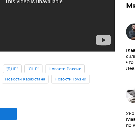
М
Гла
сил
что
Лев
"ДНР"
"ЛНР"
Новости России
Новости Казахстана
Новости Грузии
​Ук
гла
по 