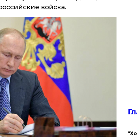
российские войска.
Гл
​"Х