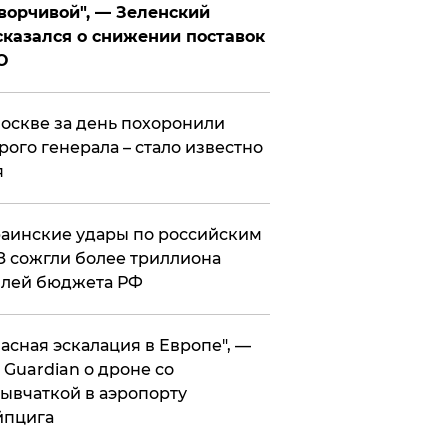
ворчивой", — Зеленский
казался о снижении поставок
О
оскве за день похоронили
рого генерала – стало известно
я
аинские удары по российским
 сожгли более триллиона
блей бюджета РФ
асная эскалация в Европе", —
 Guardian о дроне со
ывчаткой в аэропорту
йпцига