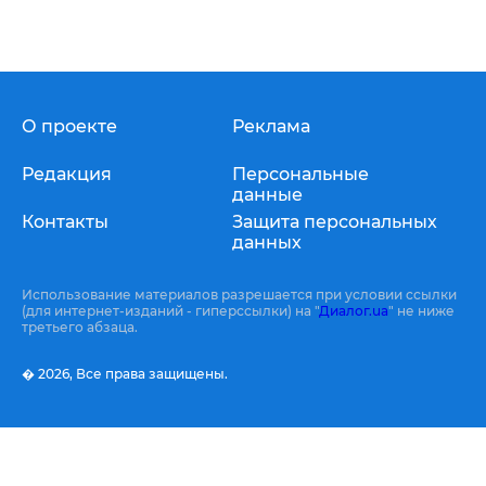
О проекте
Реклама
Редакция
Персональные
данные
Контакты
Защита персональных
данных
Использование материалов разрешается при условии ссылки
(для интернет-изданий - гиперссылки) на "
Диалог.ua
" не ниже
третьего абзаца.
� 2026,
Все права защищены.