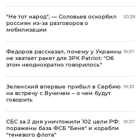
​"Не тот народ", — Соловьев оскорбил
20:28
россиян из-за разговоров о
мобилизации
Федоров рассказал, почему у Украины
19:57
не хватает ракет для ЗРК Patriot: "Об
этом неоднократно говорилось"
Зеленский впервые прибыл в Сербию
19:33
на встречу с Вучичем – о чем будут
говорить
СБС за 2 дня уничтожили 102 цели РФ:
19:27
поражены база ФСБ "Беня" и корабли
"теневого флота"