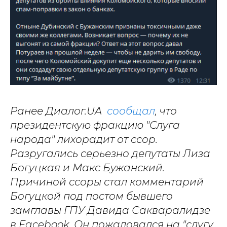
Ранее Диалог.UA
сообщал
, что
президентскую фракцию "Слуга
народа" лихорадит от ссор.
Разругались серьезно депутаты Лиза
Богуцкая и Макс Бужанский.
Причиной ссоры стал комментарий
Богуцкой под постом бывшего
замглавы ГПУ Давида Сакваралидзе
в Facebook. Он пожаловался на "слугу