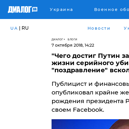
Украина
Военное об
| RU
UA
Новости
У
ДИАЛОГ
БЛОГИ
7 октября 2018, 14:22
"Чего достиг Путин з
жизни серийного уби
"поздравление" вско
Публицист и финансовы
опубликовал крайне же
рождения президента Р
своем Facebook.