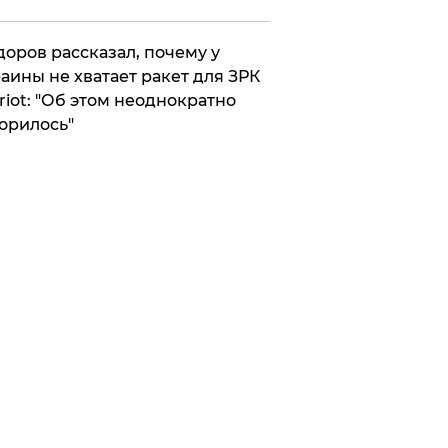
оров рассказал, почему у
аины не хватает ракет для ЗРК
riot: "Об этом неоднократно
орилось"