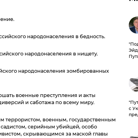
ление.
ссийского народонаселения в бедность.
​"По
Эйд
ссийского народонаселения в нищету.
Пут
ийского народонаселения зомбированных
ршать военные преступления и акты
иверсий и саботажа по всему миру.
"Пу
с У
пре
м террористом, военным, государственным
садистом, серийным убийцей, особо
вистом, скрывающимся за маской главы