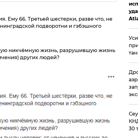
исп
уда
Atl
. Ему 66. Третьей шестерки, разве что, не
би
ленинградской подворотни и гэбэшного
Уси
при
лкую никчёмную жизнь, разрушившую жизнь
тан
ичения) других людей?
Дро
аэр
зап
эк
​Се
КНД
30 