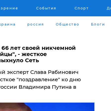
озрение
События
Спорт
Д
краина
россия
Общество
Блоги
а 66 лет своей никчемной
йцы", - жесткое
лыхнуло Сеть
й эксперт Слава Рабинович
сткое "поздравление" ко дню
оссии Владимира Путина в