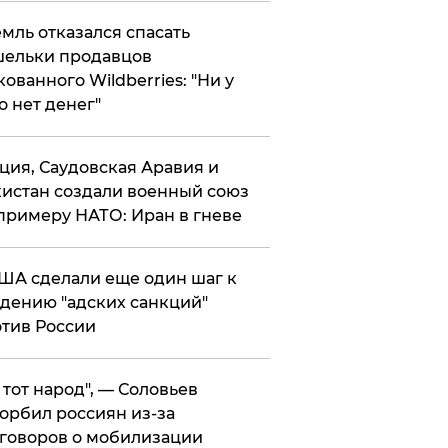
мль отказался спасать
ельки продавцов
кованного Wildberries: "Ни у
о нет денег"
ция, Саудовская Аравия и
истан создали военный союз
примеру НАТО: Иран в гневе
ША сделали еще один шаг к
дению "адских санкций"
тив России
е тот народ", — Соловьев
орбил россиян из-за
говоров о мобилизации