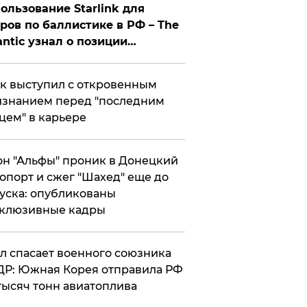
ользование Starlink для
ров по баллистике в РФ – The
antic узнал о позиции
знесмена
к выступил с откровенным
знанием перед "последним
цем" в карьере
н "Альфы" проник в Донецкий
опорт и сжег "Шахед" еще до
уска: опубликованы
склюзивные кадры
ул спасает военного союзника
Р: Южная Корея отправила РФ
тысяч тонн авиатоплива