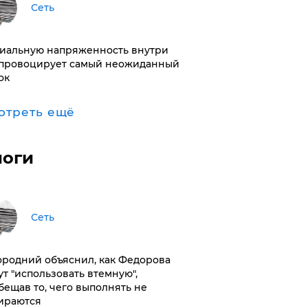
Сеть
иальную напряженность внутри
провоцирует самый неожиданный
ок
отреть ещё
логи
Сеть
ородний объяснил, как Федорова
ут "использовать втемную",
бещав то, чего выполнять не
ираются