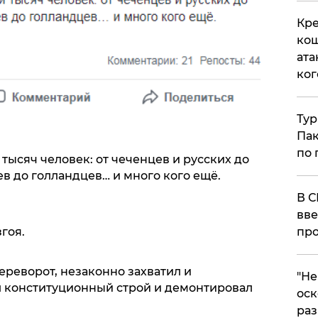
Кре
кош
ата
ког
Тур
Пак
по 
 тысяч человек: от чеченцев и русских до
ев до голландцев… и много кого ещё.
В С
вве
гоя.
про
реворот, незаконно захватил и
​"Н
л конституционный строй и демонтировал
оск
раз