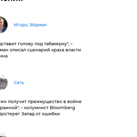
Игорь Эйдман
дставит голову под табакерку", –
ман описал сценарий краха власти
ина
Сеть
тин получит преимущество в войне
краиной", – колумнист Bloomberg
достерег Запад от ошибки