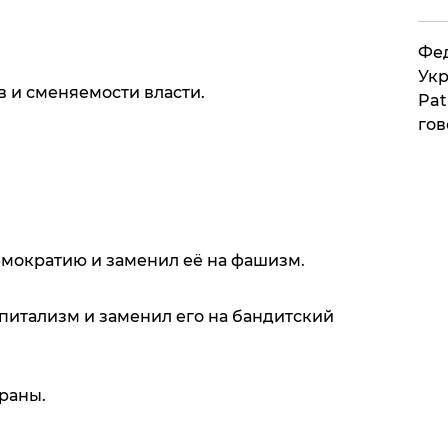
Фед
Укр
в и сменяемости власти.
Pat
гов
мократию и заменил её на фашизм.
питализм и заменил его на бандитский
траны.