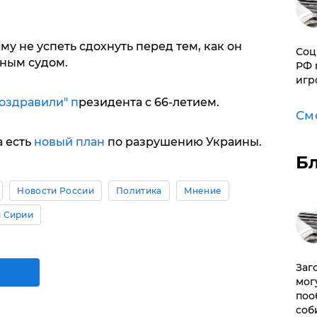
му не успеть сдохнуть перед тем, как он
Соц
ным судом.
РФ 
игр
оздравили" п
резидента с 66-летием.
См
а есть
новый план
по разрушению Украины.
Б
Новости России
Политика
Мнение
 Сирии
Заг
мог
поо
соб