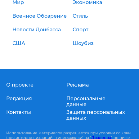
Мир
Экономика
Военное Обозрение
Стиль
Новости Донбасса
Спорт
США
Шоубиз
О проекте
Реклама
Редакция
Персональные
данные
Контакты
Защита персональных
данных
Использование материалов разрешается при условии ссылки
(для интернет-изданий - гиперссылки) на "
Диалог.ua
" не ниже