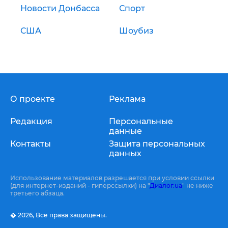
Новости Донбасса
Спорт
США
Шоубиз
О проекте
Реклама
Редакция
Персональные
данные
Контакты
Защита персональных
данных
Использование материалов разрешается при условии ссылки
(для интернет-изданий - гиперссылки) на "
Диалог.ua
" не ниже
третьего абзаца.
� 2026,
Все права защищены.