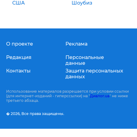
США
Шоубиз
О проекте
Реклама
Редакция
Персональные
данные
Контакты
Защита персональных
данных
Использование материалов разрешается при условии ссылки
(для интернет-изданий - гиперссылки) на "
Диалог.ua
" не ниже
третьего абзаца.
� 2026,
Все права защищены.