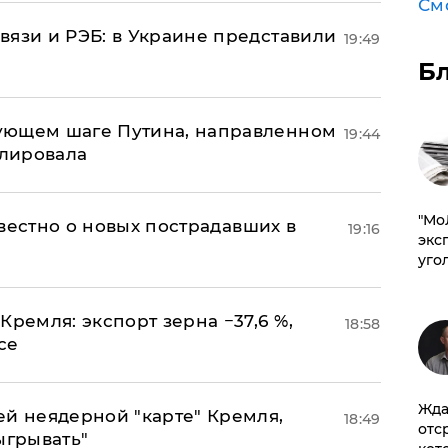
См
вязи и РЭБ: в Украине представили
19:49
Б
ующем шаге Путина, направленном
19:44
улировала
​"М
известно о новых пострадавших в
19:16
эксп
уго
Кремля: экспорт зерна −37,6 %,
18:58
се
Жда
ей неядерной "карте" Кремля,
18:49
отс
ыгрывать"