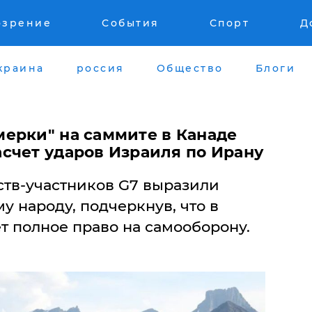
озрение
События
Спорт
Д
краина
россия
Общество
Блоги
ерки" на саммите в Канаде
счет ударов Израиля по Ирану
ств-участников G7 выразили
 народу, подчеркнув, что в
т полное право на самооборону.