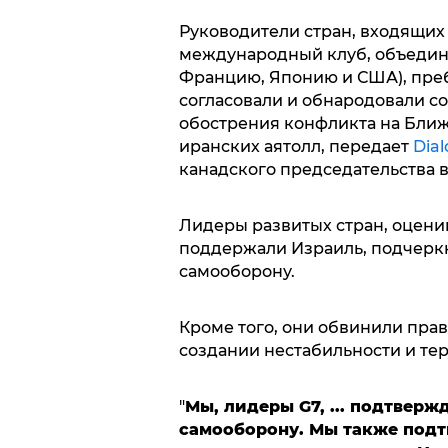
Руководители стран, входящих
международный клуб, объединя
Францию, Японию и США), преб
согласовали и обнародовали с
обострения конфликта на Бли
иранских аятолл, передает
Dia
канадского председательства в
Лидеры развитых стран, оцени
поддержали Израиль, подчеркну
самооборону.
Кроме того, они обвинили пра
создании нестабильности и те
"
Мы, лидеры G7, ... подтверж
самооборону. Мы также под