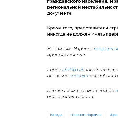
гражданского населения. Ир
региональной нестабильност
документе.
Кроме того, представители стр
никогда не должен иметь ядер
Напомним, Израиль
нацелилс
иранских аятолл.
Ранее
Dialog.UA
писал, что изр
невольно
спасают
российский 
В то же время в самой России
н
его союзника Ирана.
Канада
Новости Израиля
Ира