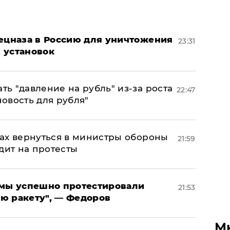
пецназа в Россию для уничтожения
23:31
 установок
ь "давление на рубль" из-за роста
22:47
новость для рубля"
ах вернуться в министры обороны
21:59
дит на протесты
я мы успешно протестировали
21:53
ю ракету", — Федоров
М