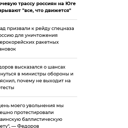
чевую трассу россиян на Юге
зрывают "все, что движется"
ад призвали к рейду спецназа
оссию для уничтожения
ерокорейских ракетных
ановок
оров высказался о шансах
нуться в министры обороны и
яснил, почему не выходит на
тесты
 день моего увольнения мы
ешно протестировали
аинскую баллистическую
ету", — Федоров