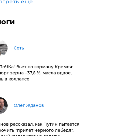
отреть ещё
логи
Сеть
оЛоЧКа" бьет по карману Кремля:
орт зерна −37,6 %, масла вдвое,
ль в коллапсе
Олег Жданов
нов рассказал, как Путин пытается
рочить "прилет черного лебедя",