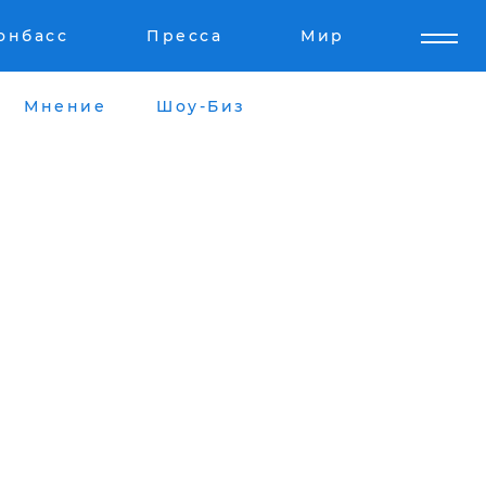
онбасс
Пресса
Мир
Мнение
Шоу-Биз