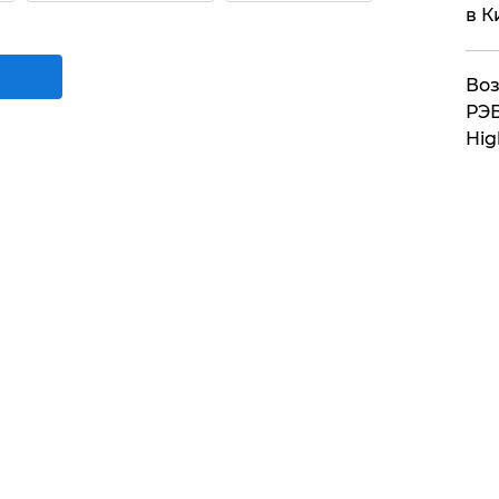
в К
Воз
РЭБ
Hig