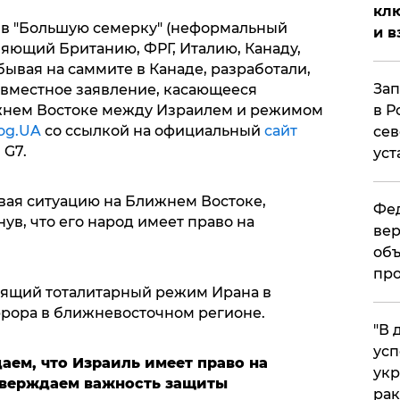
клю
 в "Большую семерку" (неформальный
и в
ющий Британию, ФРГ, Италию, Канаду,
ывая на саммите в Канаде, разработали,
Зап
овместное заявление, касающееся
жнем Востоке между Израилем и режимом
в Р
log.UA
со ссылкой на официальный
сайт
сев
 G7.
уст
вая ситуацию на Ближнем Востоке,
Фед
в, что его народ имеет право на
вер
объ
про
вящий тоталитарный режим Ирана в
ррора в ближневосточном регионе.
​"В
усп
даем, что Израиль имеет право на
укр
тверждаем важность защиты
рак