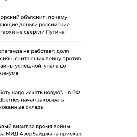
орский объяснил, почему
яющие деньги российские
гархи не свергли Путина
опаганда не работает: доля
сиян, считающих войну против
аины успешной, упала до
нимума
боту надо искать новую", – в РФ
dberries начал закрывать
кованные склады
вый визит за время войны:
ва МИД Азербайджана приехал