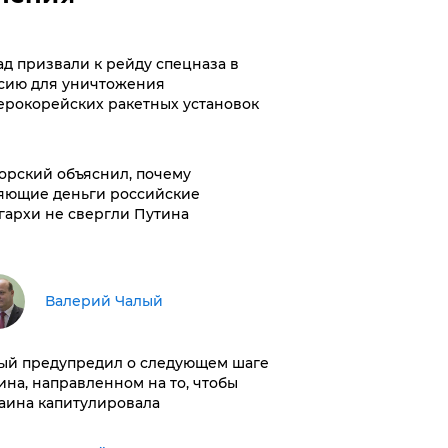
ад призвали к рейду спецназа в
сию для уничтожения
ерокорейских ракетных установок
орский объяснил, почему
яющие деньги российские
гархи не свергли Путина
Валерий Чалый
ый предупредил о следующем шаге
ина, направленном на то, чтобы
аина капитулировала