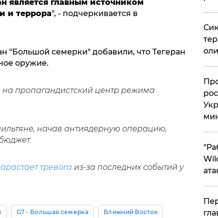
ан является главным источником
и и террора
", - подчеркивается в
Сик
тер
оли
ан "Большой семерки" добавили, что Тегеран
ное оружие.
​Пр
я
на пропагандистский центр режима
рос
Укр
ми
аильтяне, начав антиядерную операцию,
бюджет.
"Ра
Wil
арастает тревога
из-за последних событий у
ата
Пер
н
G7 - Большая семерка
Ближний Восток
гла