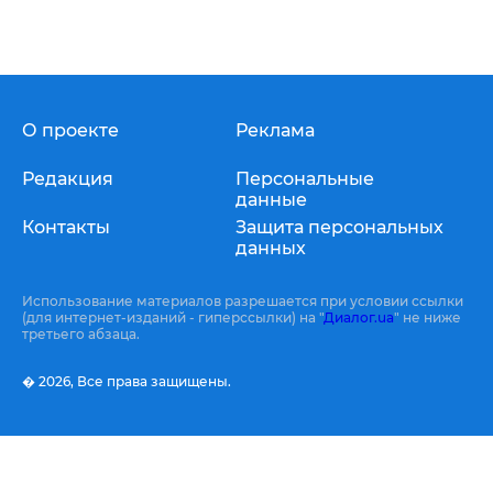
О проекте
Реклама
Редакция
Персональные
данные
Контакты
Защита персональных
данных
Использование материалов разрешается при условии ссылки
(для интернет-изданий - гиперссылки) на "
Диалог.ua
" не ниже
третьего абзаца.
� 2026,
Все права защищены.