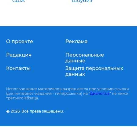
США
Шоубиз
О проекте
Реклама
Редакция
Персональные
данные
Контакты
Защита персональных
данных
Использование материалов разрешается при условии ссылки
(для интернет-изданий - гиперссылки) на "
Диалог.ua
" не ниже
третьего абзаца.
� 2026,
Все права защищены.