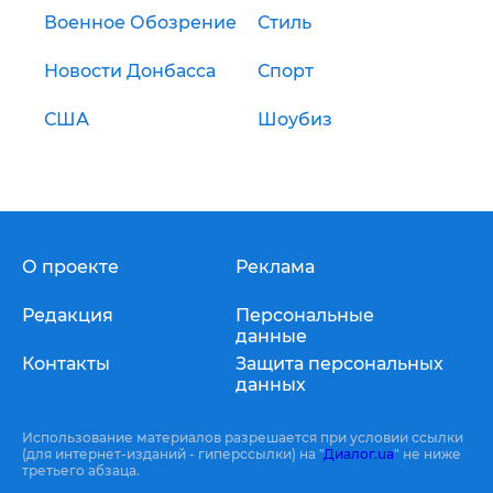
Военное Обозрение
Стиль
Новости Донбасса
Спорт
США
Шоубиз
О проекте
Реклама
Редакция
Персональные
данные
Контакты
Защита персональных
данных
Использование материалов разрешается при условии ссылки
(для интернет-изданий - гиперссылки) на "
Диалог.ua
" не ниже
третьего абзаца.