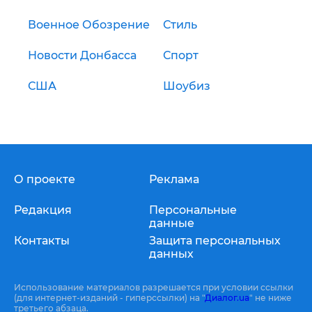
Военное Обозрение
Стиль
Новости Донбасса
Спорт
США
Шоубиз
О проекте
Реклама
Редакция
Персональные
данные
Контакты
Защита персональных
данных
Использование материалов разрешается при условии ссылки
(для интернет-изданий - гиперссылки) на "
Диалог.ua
" не ниже
третьего абзаца.