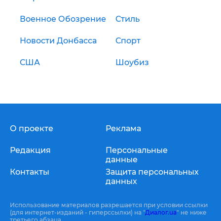
Военное Обозрение
Стиль
Новости Донбасса
Спорт
США
Шоубиз
О проекте
Реклама
Редакция
Персональные
данные
Контакты
Защита персональных
данных
Использование материалов разрешается при условии ссылки
(для интернет-изданий - гиперссылки) на "
Диалог.ua
" не ниже
третьего абзаца.