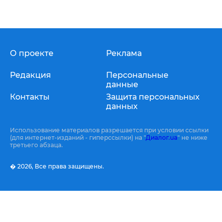
О проекте
Реклама
Редакция
Персональные
данные
Контакты
Защита персональных
данных
Использование материалов разрешается при условии ссылки
(для интернет-изданий - гиперссылки) на "
Диалог.ua
" не ниже
третьего абзаца.
� 2026,
Все права защищены.