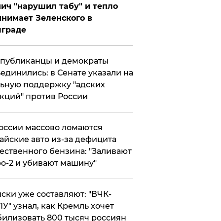
ич "нарушил табу" и тепло
нимает Зеленского в
лграде
публиканцы и демократы
единились: в Сенате указали на
ьную поддержку "адских
кций" против России
оссии массово ломаются
айские авто из-за дефицита
ественного бензина: "Заливают
о-2 и убивают машину"
ски уже составляют: "ВЧК-
У" узнал, как Кремль хочет
илизовать 800 тысяч россиян