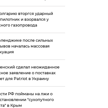
олгарию вторгся ударный
пилотник и взорвался у
ного газопровода
еленджике после сильных
ывов началась массовая
куация
енский сделал неожиданное
ное заявление о поставках
ет для Patriot в Украину
сти РФ пойманы на лжи о
становлении "сухопутного
та" в Крым