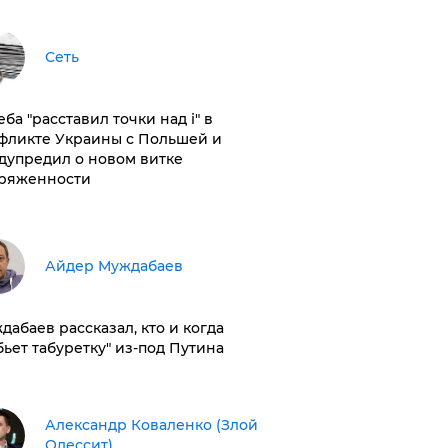
Сеть
ба "расставил точки над і" в
фликте Украины с Польшей и
дупредил о новом витке
ряженности
Айдер Муждабаев
дабаев рассказал, кто и когда
бьет табуретку" из-под Путина
Александр Коваленко (Злой
Одессит)