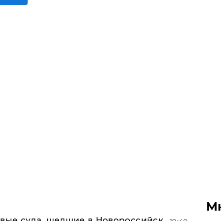
М
овые суда, шедшие в Новороссийск,