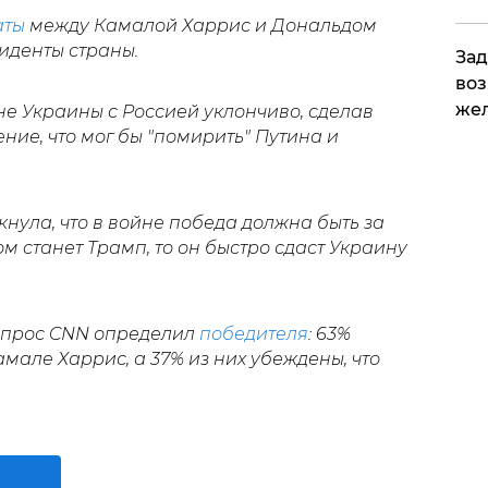
аты
между Камалой Харрис и Дональдом
иденты страны.
Зад
воз
жел
не Украины с Россией уклончиво, сделав
ние, что мог бы "помирить" Путина и
нула, что в войне победа должна быть за
м станет Трамп, то он быстро сдаст Украину
прос CNN определил
победителя
: 63%
мале Харрис, а 37% из них убеждены, что