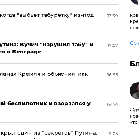
когда "выбьет табуретку" из-под
Ков
17:59
Кре
нов
См
утина: Вучич "нарушил табу" и
17:07
го в Белграде
Б
ланах Кремля и объяснил, как
16:55
ый беспилотник и взорвался у
16:44
Жда
нов
что
крыл один из "секретов" Путина,
16:05