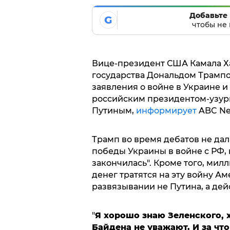
Добавьте 
G
чтобы не 
Вице-президент США Камала Ха
государства Дональдом Трампо
заявления о войне в Украине и
российским президентом-узу
Путиным,
информирует
ABC Ne
Трамп во время дебатов не дал 
победы Украины в войне с РФ, 
закончилась". Кроме того, мил
денег тратятся на эту войну Ам
развязывании не Путина, а де
"
Я хорошо знаю Зеленского, 
Байдена не уважают. И за что 