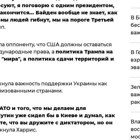
осуют, я поговорю с одним президентом,
акончится... Байден вообще не знает, как
В Б
ны людей гибнут, мы на пороге Третьей
бес
мп.
важ
ла оппоненту, что США должны оставаться
дународные права, а
политика Трампа на
В Г
 "мира", а политика сдачи территорий и
взр
эва
кнула важность поддержки Украины как
Зел
лизованными странами.
важ
рак
ТО и того, что мы делаем для
тин уже сидел бы в Киеве и думал, как
Вла
те, что вы дружите с диктатором, но он
вос
ркнула Харрис.
мос