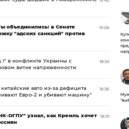
19:40
ы объединились: в Сенате
19:06
ржку "адских санкций" против
Куле
кон
пре
нап
 і" в конфликте Украины с
18:55
новом витке напряженности
китайские авто из-за дефицита
18:36
Муж
ливают Евро-2 и убивают машину"
"вы
ЧК-ОГПУ" узнал, как Кремль хочет
18:01
оссиян