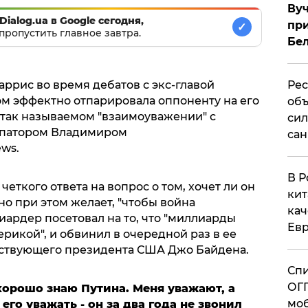
Вуч
Dialog.ua в Google сегодня,
при
✓
пропустить главное завтра.
Бе
Рес
ррис во время дебатов с экс-главой
м эффектно отпарировала оппоненту на его
объ
 так называемом "взаимоуважении" с
сил
рпатором Владимиром
сан
ws.
В Р
четкого ответа на вопрос о том, хочет ли он
кит
но при этом желает, "чтобы война
кач
лиардер посетовал на то, что "миллиарды
Евр
ерикой", и обвинил в очередной раз в ее
йствующего президента США Джо Байдена.
Спи
ОГП
хорошо знаю Путина. Меня уважают, а
моб
его уважать - он за два года не звонил