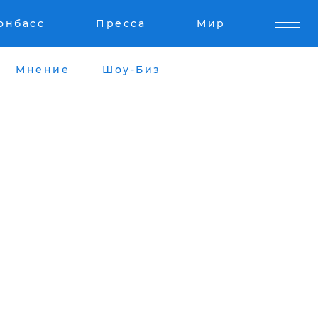
онбасс
Пресса
Мир
Мнение
Шоу-Биз