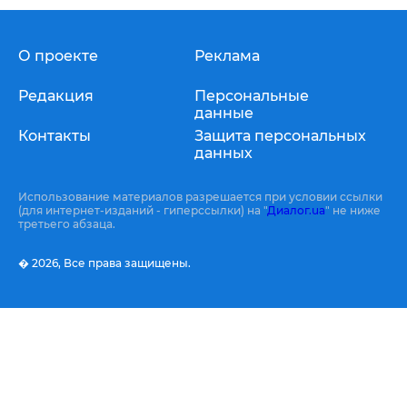
О проекте
Реклама
Редакция
Персональные
данные
Контакты
Защита персональных
данных
Использование материалов разрешается при условии ссылки
(для интернет-изданий - гиперссылки) на "
Диалог.ua
" не ниже
третьего абзаца.
� 2026,
Все права защищены.