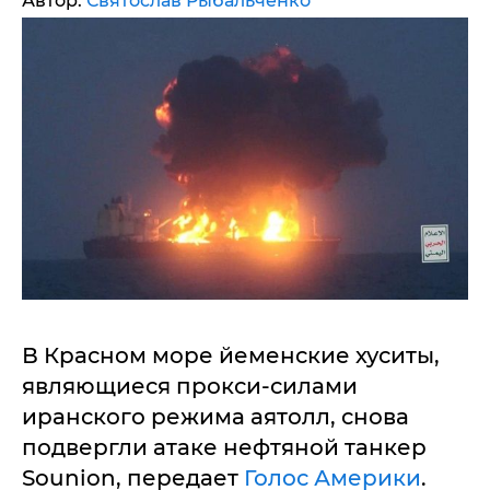
Автор:
Святослав Рыбальченко
В Красном море йеменские хуситы,
являющиеся прокси-силами
иранского режима аятолл, снова
подвергли атаке нефтяной танкер
Sounion, передает
Голос Америки
.