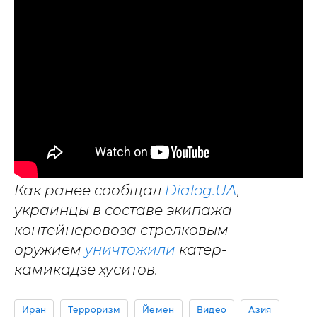
Как ранее сообщал
Dialog.UA
,
украинцы в составе экипажа
контейнеровоза стрелковым
оружием
уничтожили
катер-
камикадзе хуситов.
Иран
Терроризм
Йемен
Видео
Азия