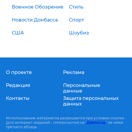
Военное Обозрение
Стиль
Новости Донбасса
Спорт
США
Шоубиз
О проекте
Реклама
Редакция
Персональные
данные
Контакты
Защита персональных
данных
Использование материалов разрешается при условии ссылки
(для интернет-изданий - гиперссылки) на "
Диалог.ua
" не ниже
третьего абзаца.