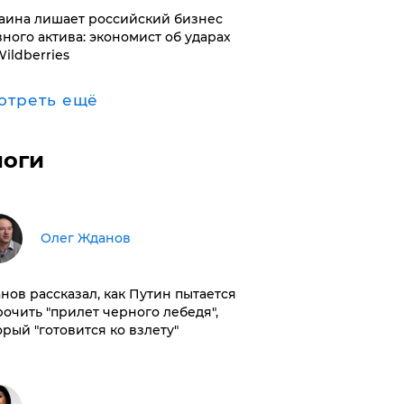
раина лишает российский бизнес
вного актива: экономист об ударах
Wildberries
отреть ещё
логи
Олег Жданов
нов рассказал, как Путин пытается
рочить "прилет черного лебедя",
орый "готовится ко взлету"