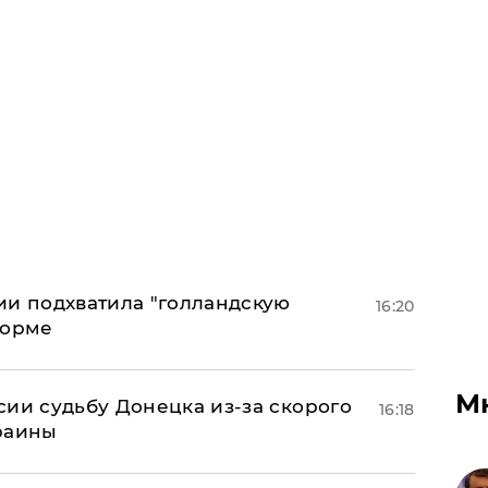
ии подхватила "голландскую
16:20
форме
М
сии судьбу Донецка из-за скорого
16:18
раины