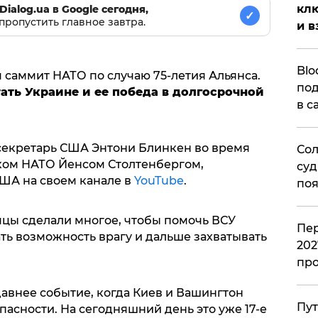
клю
Dialog.ua в Google сегодня,
✓
пропустить главное завтра.
и в
Blo
 саммит НАТО по случаю 75-летия Альянса.
под
ать Украине и ее победа в долгосрочной
в с
ссекретарь США Энтони Блинкен во время
Сол
ком НАТО Йенсом Столтенбергом,
суд
ША на своем канале в
YouTube
.
поя
цы сделали многое, чтобы помочь ВСУ
Пер
ть возможность врагу и дальше захватывать
202
пр
авнее событие, когда Киев и Вашингтон
Пут
асности. На сегодняшний день это уже 17-е