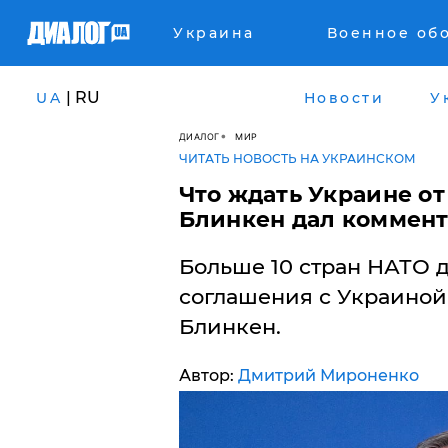
Украина
Военное об
| RU
UA
Новости
У
ДИАЛОГ
МИР
ЧИТАТЬ НОВОСТЬ НА УКРАИНСКОМ
​Что ждать Украине о
Блинкен дал коммен
Больше 10 стран НАТО 
соглашения с Украиной 
Блинкен.
Автор:
Дмитрий Мироненко