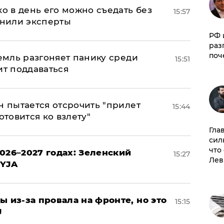
ко в день его можно съедать без
15:57
снили эксперты
РФ 
раз
поч
ремль разгоняет панику среди
15:51
ит поддаваться
н пытается отсрочить "прилет
15:44
отовится ко взлету"
Гла
сил
что
026–2027 годах: Зеленский
15:27
Лев
EYJA
ы из-за провала на фронте, но это
15:15
J