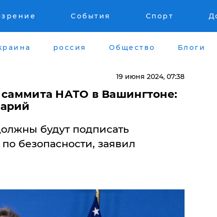
озрение
События
Спорт
Д
краина
россия
Общество
Блоги
19 июня 2024, 07:38
т саммита НАТО в Вашингтоне:
тарий
должны будут подписать
по безопасности, заявил