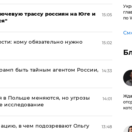
​Ук
гла
лючевую трассу россиян на Юге и
15:05
по 
ся"
См
сти: кому обязательно нужно
15:02
Б
Трамп быть тайным агентом России,
14:33
Жда
 в Польше меняются, но угрозы
14:01
отс
ое исследование
кот
ацию, в чем подозревают Ольгу
13:48