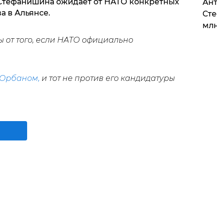
Стефанишина ожидает от НАТО конкретных
Ант
а в Альянсе.
Сте
млн
 от того, если НАТО официально
Орбаном,
и тот не против его кандидатуры