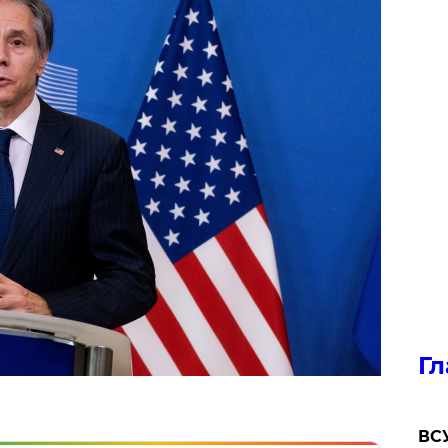
Гл
ВСУ