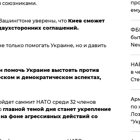
про
и союзниками.
ему
Вашингтоне уверены, что
Киев сможет
 двухсторонних соглашений.
ФБР
быт
Ne
 только помогать Украине, но и давить
НАБ
 помочь Украине выстоять против
в ч
еском и демократическом аспектах,
Ст
Арм
ройдет саммит НАТО среди 32 членов
по 
о
главной темой дня станет укрепление
Лоз
на фоне агрессивных действий со
"Ук