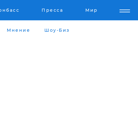
онбасс
Пресса
Мир
Мнение
Шоу-Биз