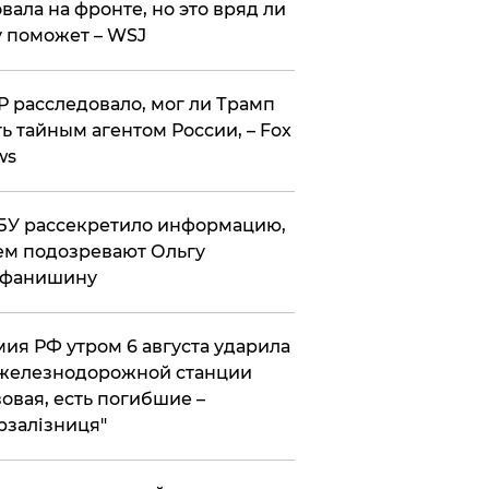
вала на фронте, но это вряд ли
 поможет – WSJ
 расследовало, мог ли Трамп
ь тайным агентом России, – Fox
ws
У рассекретило информацию,
ем подозревают Ольгу
ефанишину
ия РФ утром 6 августа ударила
железнодорожной станции
овая, есть погибшие –
рзалізниця"