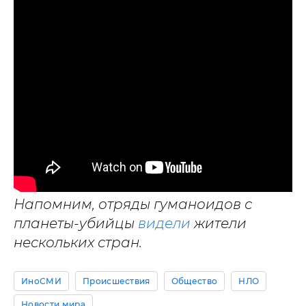
Напомним, отряды гуманоидов с
планеты-убийцы
видели
жители
нескольких стран.
ИноСМИ
Происшествия
Общество
НЛО
Новости мира