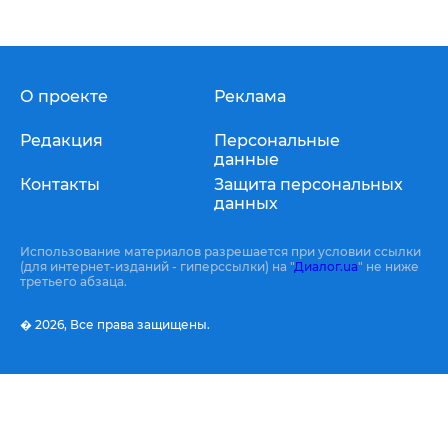
О проекте
Реклама
Редакция
Персональные
данные
Контакты
Защита персональных
данных
Использование материалов разрешается при условии ссылки
(для интернет-изданий - гиперссылки) на "
Диалог.ua
" не ниже
третьего абзаца.
� 2026,
Все права защищены.