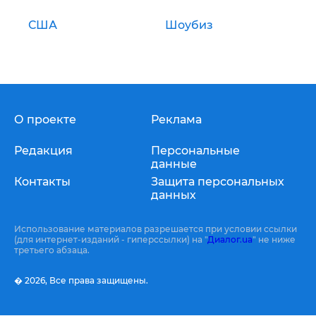
США
Шоубиз
О проекте
Реклама
Редакция
Персональные
данные
Контакты
Защита персональных
данных
Использование материалов разрешается при условии ссылки
(для интернет-изданий - гиперссылки) на "
Диалог.ua
" не ниже
третьего абзаца.
� 2026,
Все права защищены.