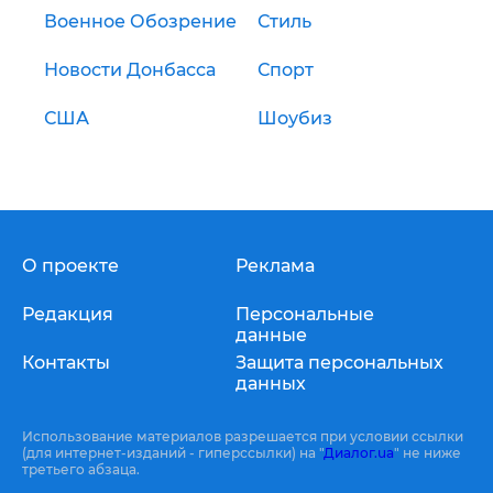
Военное Обозрение
Стиль
Новости Донбасса
Спорт
США
Шоубиз
О проекте
Реклама
Редакция
Персональные
данные
Контакты
Защита персональных
данных
Использование материалов разрешается при условии ссылки
(для интернет-изданий - гиперссылки) на "
Диалог.ua
" не ниже
третьего абзаца.