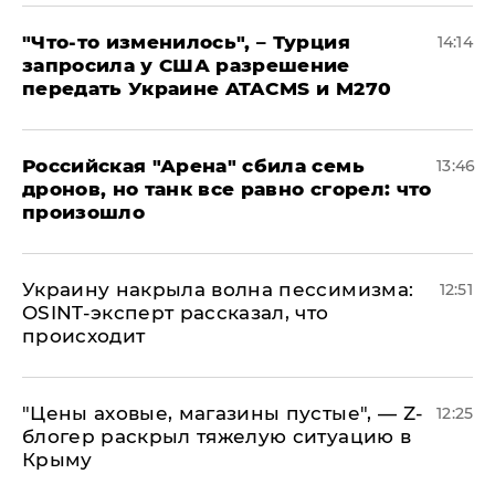
​"Что-то изменилось", – Турция
14:14
запросила у США разрешение
передать Украине ATACMS и M270
​Российская "Арена" сбила семь
13:46
дронов, но танк все равно сгорел: что
произошло
​Украину накрыла волна пессимизма:
12:51
OSINT-эксперт рассказал, что
происходит
​"Цены аховые, магазины пустые", — Z-
12:25
блогер раскрыл тяжелую ситуацию в
Крыму