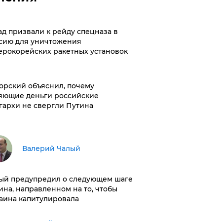
ад призвали к рейду спецназа в
сию для уничтожения
ерокорейских ракетных установок
орский объяснил, почему
яющие деньги российские
гархи не свергли Путина
Валерий Чалый
ый предупредил о следующем шаге
ина, направленном на то, чтобы
аина капитулировала