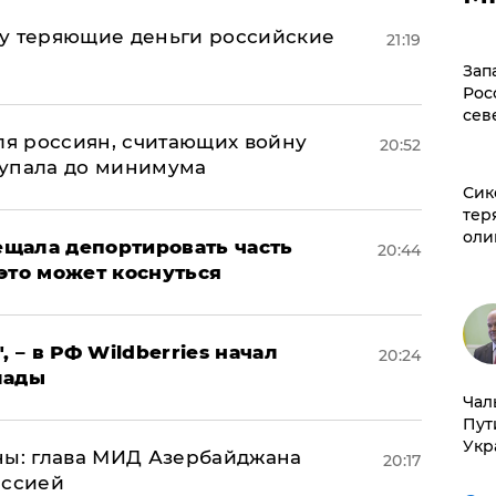
му теряющие деньги российские
21:19
а
Зап
Рос
сев
оля россиян, считающих войну
20:52
 упала до минимума
Сик
тер
оли
щала депортировать часть
20:44
это может коснуться
, – в РФ Wildberries начал
20:24
лады
Чал
Пут
Укр
ны: глава МИД Азербайджана
20:17
иссией