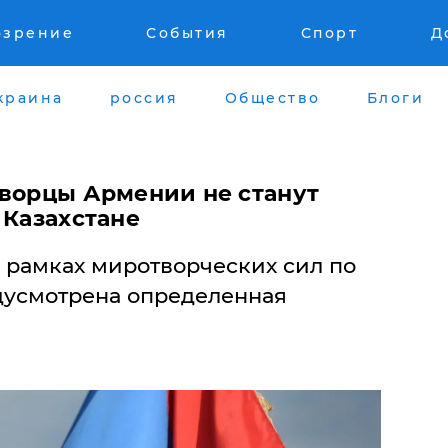
озрение
События
Спорт
Д
краина
россия
Общество
Блоги
творцы Армении не станут
 Казахстане
в рамках миротворческих сил по
дусмотрена определенная