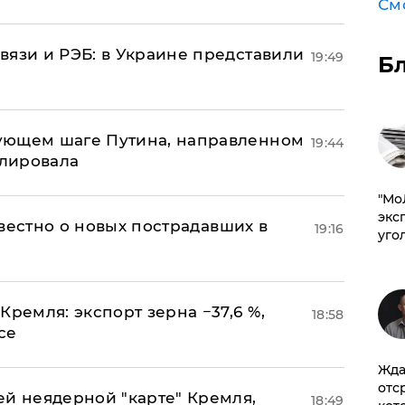
См
вязи и РЭБ: в Украине представили
19:49
Б
ующем шаге Путина, направленном
19:44
улировала
​"М
эксп
известно о новых пострадавших в
19:16
уго
Кремля: экспорт зерна −37,6 %,
18:58
се
Жда
отс
ей неядерной "карте" Кремля,
18:49