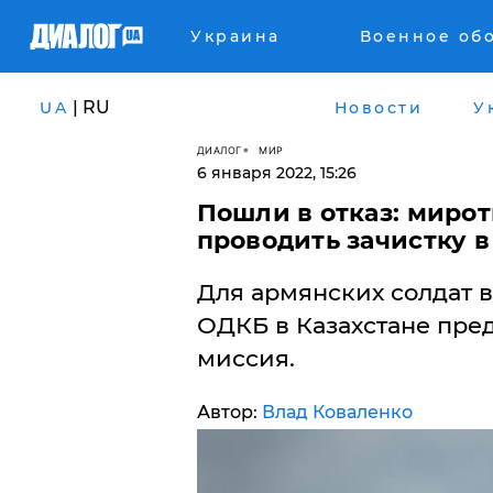
Украина
Военное об
| RU
UA
Новости
У
ДИАЛОГ
МИР
6 января 2022, 15:26
Пошли в отказ: миро
проводить зачистку в
Для армянских солдат 
ОДКБ в Казахстане пре
миссия.
Автор:
Влад Коваленко