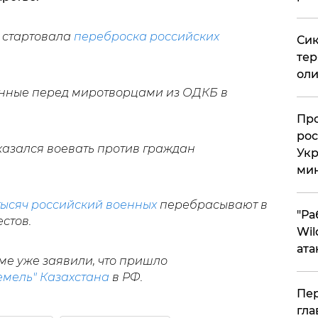
 стартовала
переброска российских
Сик
тер
оли
енные перед миротворцами из ОДКБ в
​Пр
рос
казался воевать против граждан
Укр
ми
тысяч российский военных
перебрасывают в
"Ра
стов.
Wil
ата
ме уже заявили, что пришло
емель" Казахстана
в РФ.
Пер
гла