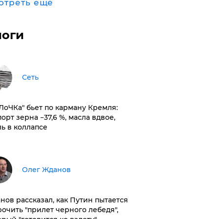
отреть ещё
логи
Сеть
оЛоЧКа" бьет по карману Кремля:
орт зерна −37,6 %, масла вдвое,
ль в коллапсе
Олег Жданов
нов рассказал, как Путин пытается
рочить "прилет черного лебедя",