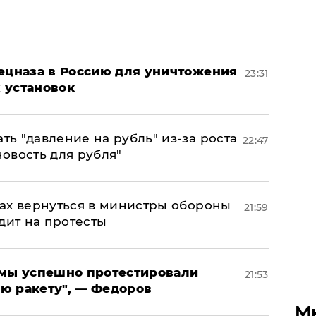
пецназа в Россию для уничтожения
23:31
 установок
ь "давление на рубль" из-за роста
22:47
новость для рубля"
ах вернуться в министры обороны
21:59
дит на протесты
я мы успешно протестировали
21:53
ю ракету", — Федоров
М