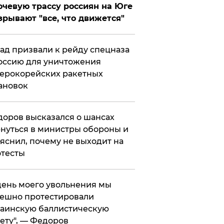
чевую трассу россиян на Юге
зрывают "все, что движется"
ад призвали к рейду спецназа
оссию для уничтожения
ерокорейских ракетных
ановок
оров высказался о шансах
нуться в министры обороны и
яснил, почему не выходит на
тесты
 день моего увольнения мы
ешно протестировали
аинскую баллистическую
ету", — Федоров