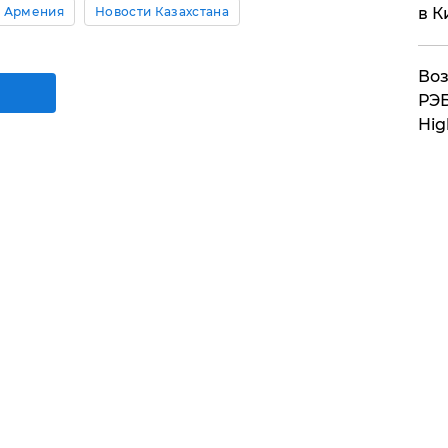
в К
- Армения
Новости Казахстана
Воз
РЭБ
Hig