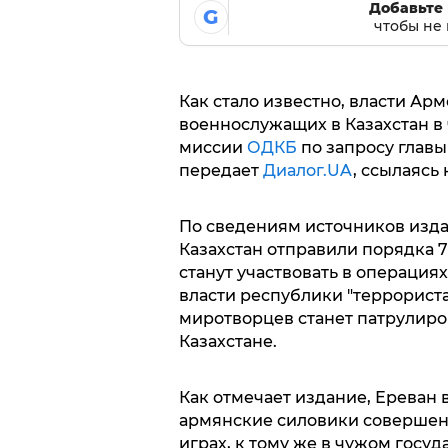
Добавьте 
G
чтобы не 
Как стало известно, власти Ар
военнослужащих в Казахстан в
миссии
ОДКБ
по запросу главы
передает
Диалог.UA
, ссылаясь
По сведениям источников изда
Казахстан отправили порядка 7
станут участвовать в операция
власти республики "террорист
миротворцев станет патрулиро
Казахстане.
Как отмечает издание, Ереван 
армянские силовики совершен
играх, к тому же в чужом госуд