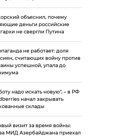
орский объяснил, почему
яющие деньги российские
гархи не свергли Путина
опаганда не работает: доля
сиян, считающих войну против
аины успешной, упала до
нимума
боту надо искать новую", – в РФ
dberries начал закрывать
кованные склады
вый визит за время войны:
ва МИД Азербайджана приехал