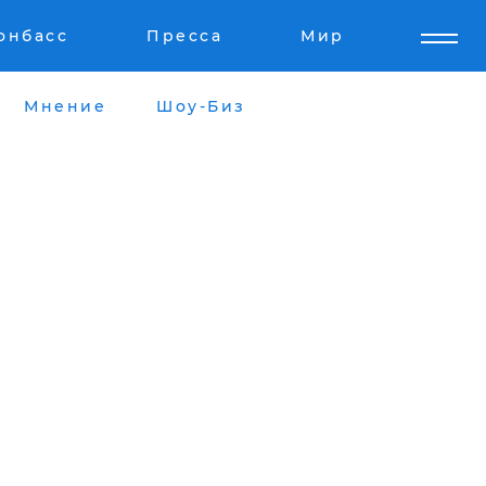
онбасс
Пресса
Мир
Мнение
Шоу-Биз