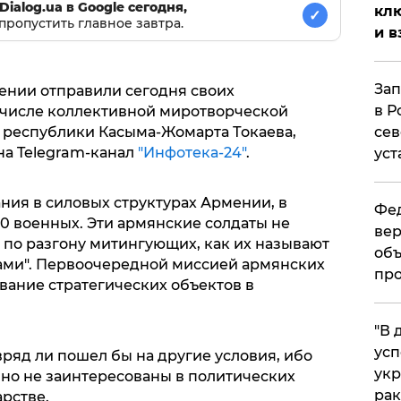
Dialog.ua в Google сегодня,
клю
✓
пропустить главное завтра.
и в
Зап
мении отправили сегодня своих
в Р
 числе коллективной миротворческой
сев
 республики Касыма-Жомарта Токаева,
 на Telegram-канал
"Инфотека-24"
.
уст
ния в силовых структурах Армении, в
Фед
0 военных. Эти армянские солдаты не
вер
х по разгону митингующих, как их называют
объ
ами". Первоочередной миссией армянских
про
вание стратегических объектов в
​"В
усп
вряд ли пошел бы на другие условия, ибо
укр
но не заинтересованы в политических
рак
арстве.