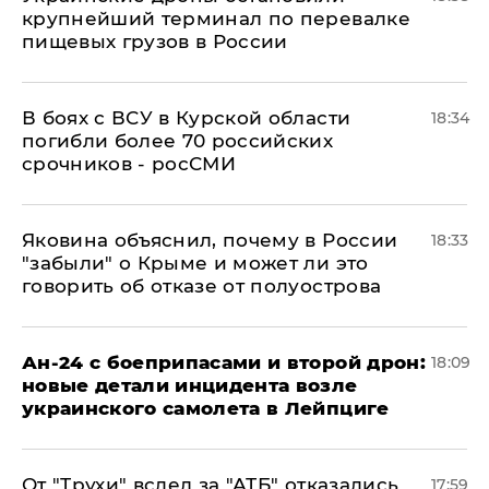
крупнейший терминал по перевалке
пищевых грузов в России
В боях с ВСУ в Курской области
18:34
погибли более 70 российских
срочников - росСМИ
Яковина объяснил, почему в России
18:33
"забыли" о Крыме и может ли это
говорить об отказе от полуострова
Ан-24 с боеприпасами и второй дрон:
18:09
новые детали инцидента возле
украинского самолета в Лейпциге
От "Трухи" вслед за "АТБ" отказались
17:59