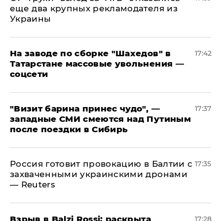
еще два крупных рекламодателя из
Украины
На заводе по сборке "Шахедов" в
17:42
Татарстане массовые увольнения —
соцсети
"Визит барина принес чудо", —
17:37
западные СМИ смеются над Путиным
после поездки в Сибирь
​Россия готовит провокацию в Балтии с
17:35
захваченными украинскими дронами
— Reuters
​Взрыв в Balzi Rossi: раскрыта
17:28