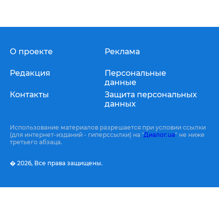
О проекте
Реклама
Редакция
Персональные
данные
Контакты
Защита персональных
данных
Использование материалов разрешается при условии ссылки
(для интернет-изданий - гиперссылки) на "
Диалог.ua
" не ниже
третьего абзаца.
� 2026,
Все права защищены.