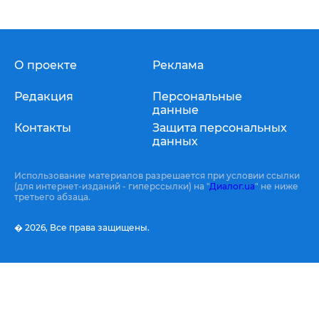
О проекте
Реклама
Редакция
Персональные
данные
Контакты
Защита персональных
данных
Использование материалов разрешается при условии ссылки
(для интернет-изданий - гиперссылки) на "
Диалог.ua
" не ниже
третьего абзаца.
� 2026,
Все права защищены.