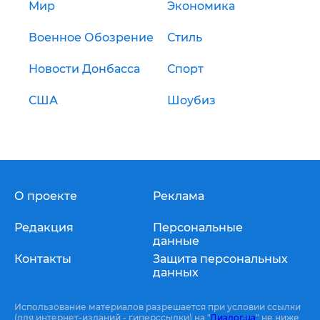
Мир
Экономика
Военное Обозрение
Стиль
Новости Донбасса
Спорт
США
Шоубиз
О проекте
Реклама
Редакция
Персональные
данные
Контакты
Защита персональных
данных
Использование материалов разрешается при условии ссылки
(для интернет-изданий - гиперссылки) на "
Диалог.ua
" не ниже