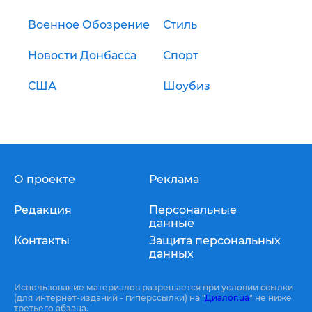
Военное Обозрение
Стиль
Новости Донбасса
Спорт
США
Шоубиз
О проекте
Реклама
Редакция
Персональные
данные
Контакты
Защита персональных
данных
Использование материалов разрешается при условии ссылки
(для интернет-изданий - гиперссылки) на "
Диалог.ua
" не ниже
третьего абзаца.