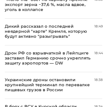
экспорт зерна −37,6 %, масла вдвое,
уголь в коллапсе
Дикий рассказал о последней
18:49
неядерной "карте" Кремля, которую
будут активно "разыгрывать"
​Дрон РФ со взрывчаткой в Лейпциге
18:44
заставил Германию срочно укреплять
защиту аэропортов — DW
Украинские дроны остановили
18:38
крупнейший терминал по перевалке
пищевых грузов в России
В боях с ВСУ в Курской области
18:34