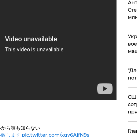
Ант
Сте
млн
Укр
вое
ма
"Дл
пот
США
сот
пря
いから誰も知らない
Гла
い致します
pic.twitter.com/xgy6AifN9s