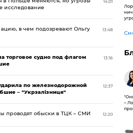
 в Польше меняются, но угрозы
14:01
Лор
ое исследование
нич
угр
ацию, в чем подозревают Ольгу
13:48
См
Б
а торговое судно под флагом
13:16
шие
 ударила по железнодорожной
12:37
ибшие – "Укрзалізниця"
"Он
– Л
про
ны проводят обыски в ТЦК – СМИ
12:20