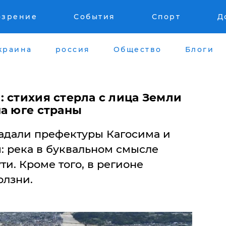
озрение
События
Спорт
Д
краина
россия
Общество
Блоги
 стихия стерла с лица Земли
на юге страны
адали префектуры Кагосима и
: река в буквальном смысле
ти. Кроме того, в регионе
олзни.