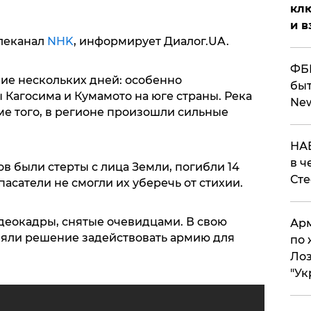
клю
и в
елеканал
NHK
, информирует Диалог.UA.
ФБР
ие нескольких дней: особенно
быт
 Кагосима и Кумамото на юге страны. Река
Ne
оме того, в регионе произошли сильные
НАБ
в ч
ов были стерты с лица Земли, погибли 14
Ст
асатели не смогли их уберечь от стихии.
деокадры, снятые очевидцами. В свою
Арм
няли решение задействовать армию для
по 
Лоз
"Ук