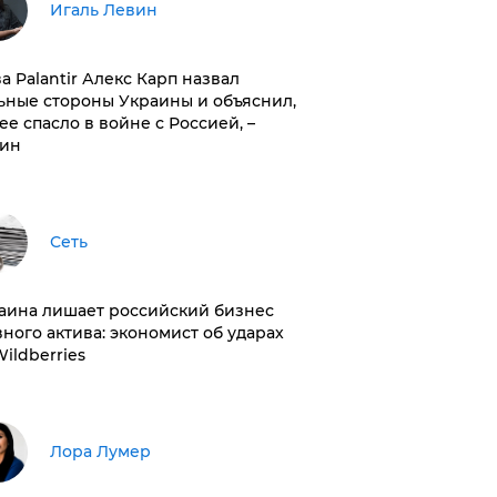
Игаль Левин
ва Palantir Алекс Карп назвал
ьные стороны Украины и объяснил,
 ее спасло в войне с Россией, –
ин
Сеть
раина лишает российский бизнес
вного актива: экономист об ударах
Wildberries
​Лора Лумер