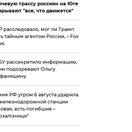
чевую трассу россиян на Юге
зрывают "все, что движется"
 расследовало, мог ли Трамп
ь тайным агентом России, – Fox
ws
У рассекретило информацию,
ем подозревают Ольгу
ефанишину
ия РФ утром 6 августа ударила
железнодорожной станции
овая, есть погибшие –
рзалізниця"