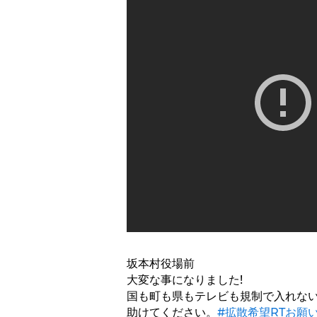
坂本村役場前
大変な事になりました!
国も町も県もテレビも規制で入れな
助けてください。
#拡散希望RTお願