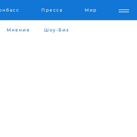
онбасс
Пресса
Мир
Мнение
Шоу-Биз