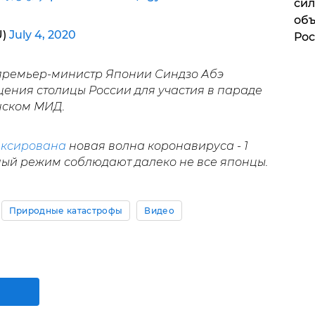
сил
объ
U)
July 4, 2020
Рос
 премьер-министр Японии Синдзо Абэ
щения столицы России для участия в параде
нском МИД.
иксирована
новая волна коронавируса - 1
ный режим соблюдают далеко не все японцы.
Природные катастрофы
Видео