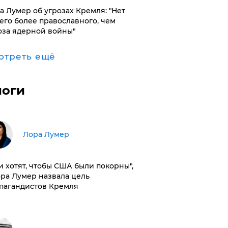
а Лумер об угрозах Кремля: "Нет
его более православного, чем
оза ядерной войны"
отреть ещё
логи
​Лора Лумер
и хотят, чтобы США были покорны",
ора Лумер назвала цель
пагандистов Кремля