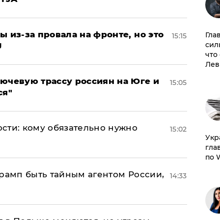
ы из-за провала на фронте, но это
Гла
15:15
сил
J
что
Лев
лючевую трассу россиян на Юге и
15:05
ся"
сти: кому обязательно нужно
15:02
​Ук
гла
по 
Трамп быть тайным агентом России,
14:33