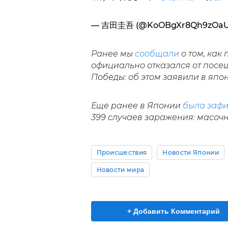
— 吉田圭吾 (@KoOBgXr8Qh9zOa
Ранее мы
сообщали
о том, как
официально отказался от посе
Победы: об этом заявили в япо
Еще ранее в Японии
была заф
399 случаев заражения: масоч
Происшествия
Новости Японии
Новости мира
+ Добавить Комментарий