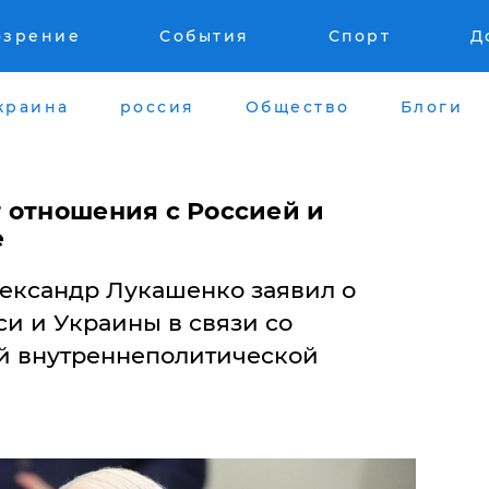
озрение
События
Спорт
Д
краина
россия
Общество
Блоги
 отношения с Россией и
е
ександр Лукашенко заявил о
си и Украины в связи со
й внутреннеполитической