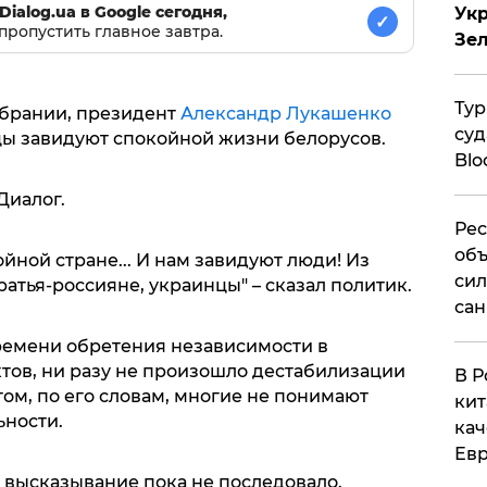
Dialog.ua в Google сегодня,
Укр
✓
пропустить главное завтра.
Зе
Тур
обрании, президент
Александр Лукашенко
суд
нцы завидуют спокойной жизни белорусов.
Blo
Диалог.
Рес
объ
йной стране... И нам завидуют люди! Из
сил
ратья-россияне, украинцы" – сказал политик.
сан
ремени обретения независимости в
тов, ни разу не произошло дестабилизации
В Р
том, по его словам, многие не понимают
кит
ьности.
кач
Евр
 высказывание пока не последовало.