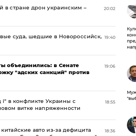
й в стране дрон украинским –
20:02
Куле
кон
овые суда, шедшие в Новороссийск,
19:40
пре
нап
ы объединились: в Сенате
19:06
ржку "адских санкций" против
Муж
"вы
 і" в конфликте Украины с
18:55
новом витке напряженности
китайские авто из-за дефицита
18:36