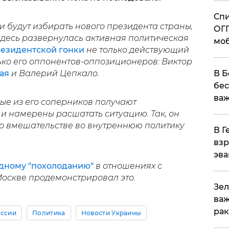
Спи
и будут избирать нового президента страны,
ОГП
 здесь развернулась активная политическая
моб
езидентской гонки
не только действующий
лько его оппонентов-оппозиционеров: Виктор
В Б
кая
и Валерий Цепкало.
бес
важ
рые из его соперников получают
и намерены расшатать ситуацию. Так, он
о вмешательстве во внутреннюю политику
В Г
взр
эва
едному "похолоданию"
в отношениях с
оскве продемонстрировал это.
Зел
важ
рак
оссии
Политика
Новости Украины