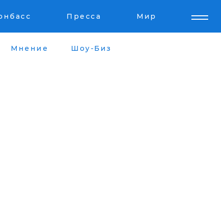
онбасс
Пресса
Мир
Мнение
Шоу-Биз