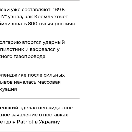
ски уже составляют: "ВЧК-
У" узнал, как Кремль хочет
илизовать 800 тысяч россиян
олгарию вторгся ударный
пилотник и взорвался у
ного газопровода
еленджике после сильных
ывов началась массовая
куация
енский сделал неожиданное
ное заявление о поставках
ет для Patriot в Украину