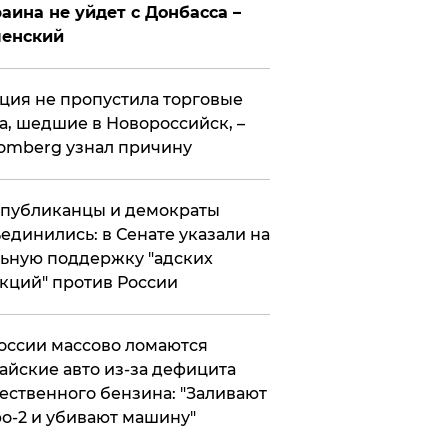
аина не уйдет с Донбасса –
ленский
ция не пропустила торговые
а, шедшие в Новороссийск, –
omberg узнал причину
публиканцы и демократы
единились: в Сенате указали на
ьную поддержку "адских
кций" против России
оссии массово ломаются
айские авто из-за дефицита
ественного бензина: "Заливают
о-2 и убивают машину"