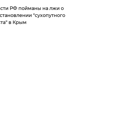
сти РФ пойманы на лжи о
становлении "сухопутного
та" в Крым