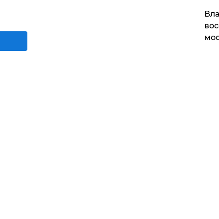
Вла
вос
мос