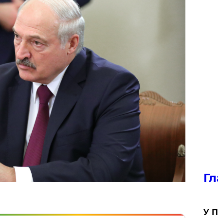
Гл
У П