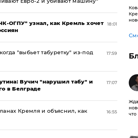
ливают Евро-2 и убивают машину"
Ков
Кре
нов
ЧК-ОГПУ" узнал, как Кремль хочет
18:01
оссиян
См
когда "выбьет табуретку" из-под
17:59
Б
утина: Вучич "нарушил табу" и
17:07
го в Белграде
Жда
нов
ланах Кремля и объяснил, как
16:55
что