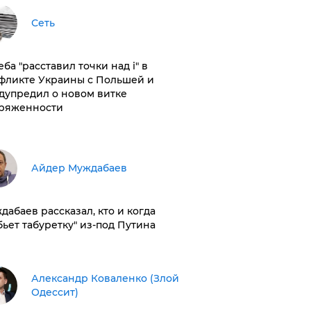
Сеть
ба "расставил точки над і" в
фликте Украины с Польшей и
дупредил о новом витке
ряженности
Айдер Муждабаев
дабаев рассказал, кто и когда
бьет табуретку" из-под Путина
Александр Коваленко (Злой
Одессит)