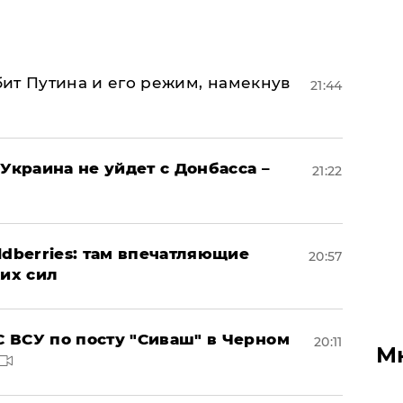
убит Путина и его режим, намекнув
21:44
Украина не уйдет с Донбасса –
21:22
ldberries: там впечатляющие
20:57
ких сил
 ВСУ по посту "Сиваш" в Черном
20:11
М