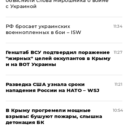
объяснили слова Мирошника о войне
с Украиной
РФ бросает украинских
11:34
военнопленных в бои – ISW
Генштаб ВСУ подтвердил поражение
11:27
"жирных" целей оккупантов в Крыму
и на ВОТ Украины
Разведка США узнала сроки
11:21
нападения России на НАТО – WSJ
В Крыму прогремели мощные
10:54
взрывы: бушуют пожары, слышна
детонация БК