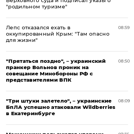
Верховного суда и подписал указы о
"родильном туризме"
Лепс отказался ехать в
08:59
оккупированный Крым: "Там опасно
для жизни"
"Прятаться поздно", – украинский
08:50
пранкер Вольнов проник на
совещание Минобороны РФ с
представителями ВПК
"Три штуки залетело", – украинские
08:09
БпЛА успешно атаковали Wildberries
в Екатеринбурге