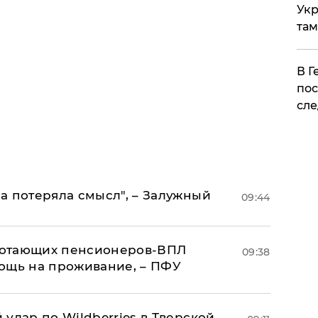
Укр
там
​В 
пос
сле
а потеряла смысл", – Залужный
09:44
аботающих пенсионеров-ВПЛ
09:38
ощь на проживание, – ПФУ
удар по Wildberries в Тверской