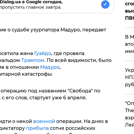
Dialog.ua в Google сегодня,
сго
✓
пропустить главное завтра.
выс
ПВ
ие о судьбе узурпатора Мадуро, передает
В М
вто
им
посетила жена
Гуайдо
, где провела
ональдом
Трампом
. По всей видимости, было
ие в отношении
Мадуро
,
Укр
итарной катастрофы.
НПЗ
ру
 операцию под названием "Свобода" по
с его слов, стартует уже 6 апреля.
"Оп
The
взр
идти о некой
военной
операции. На днях в
Ле
диктатору
прибыла
сотня российских