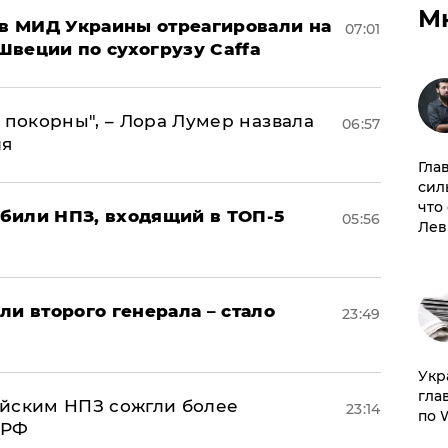
М
 в МИД Украины отреагировали на
07:01
Швеции по сухогрузу Caffa
 покорны", – Лора Лумер назвала
06:57
ля
Гла
сил
что
били НПЗ, входящий в ТОП-5
05:56
Лев
ли второго генерала – стало
23:49
​Ук
гла
ийским НПЗ сожгли более
23:14
по 
 РФ