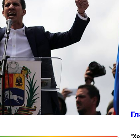
Гл
​"Х