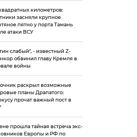
квадратных километров:
тники засняли крупное
тяное пятно у порта Тамань
ле атаки ВСУ
утин слабый", - известный Z-
нкор обвинил главу Кремля в
вале войны
точник раскрыл возможные
ровые планы Драпатого:
кусу прочат важный пост в
У
ене прошла тайная встреча экс-
овников Европы и РФ по