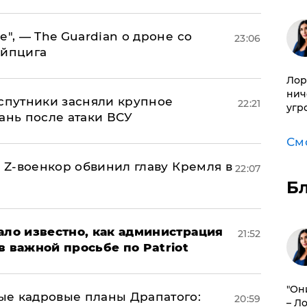
е", — The Guardian о дроне со
23:06
ейпцига
Лор
нич
 спутники засняли крупное
22:21
угр
ань после атаки ВСУ
См
й Z-военкор обвинил главу Кремля в
22:07
Б
ало известно, как администрация
21:52
в важной просьбе по Patriot
"Он
ые кадровые планы Драпатого:
20:59
– Л