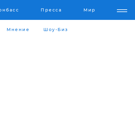
онбасс
Пресса
Мир
Мнение
Шоу-Биз