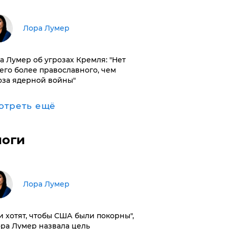
​Лора Лумер
а Лумер об угрозах Кремля: "Нет
его более православного, чем
оза ядерной войны"
отреть ещё
логи
​Лора Лумер
и хотят, чтобы США были покорны",
ора Лумер назвала цель