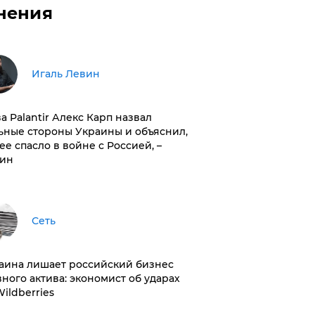
нения
Игаль Левин
ва Palantir Алекс Карп назвал
ьные стороны Украины и объяснил,
 ее спасло в войне с Россией, –
ин
Сеть
раина лишает российский бизнес
вного актива: экономист об ударах
Wildberries