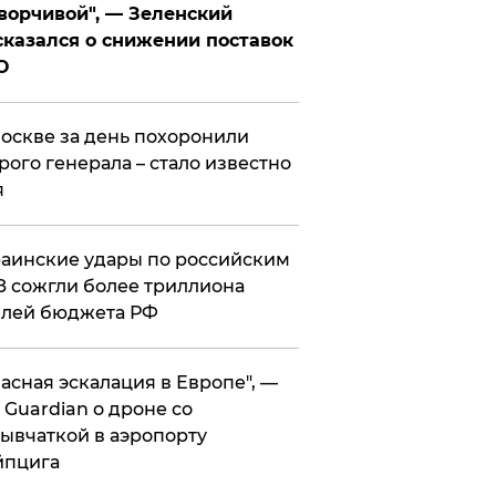
ворчивой", — Зеленский
казался о снижении поставок
О
оскве за день похоронили
рого генерала – стало известно
я
аинские удары по российским
 сожгли более триллиона
блей бюджета РФ
асная эскалация в Европе", —
 Guardian о дроне со
ывчаткой в аэропорту
йпцига