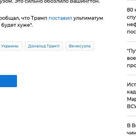
узом. Это сильно обозлило Вашингтон.
80 
спу
сообщал, что Трамп
поставил
ультиматум
неф
 будет хуже".
пос
 Украины
Дональд Трамп
Венесуэла
​"П
вое
про
​Ис
кад
Мар
ВС
В В
чин