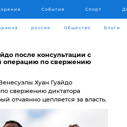
озрение
События
Спорт
Д
краина
россия
Общество
Блоги
айдо после консультации с
л операцию по свержению
Венесуэлы Хуан Гуайдо
 по свержению диктатора
ый отчаянно цепляется за власть.