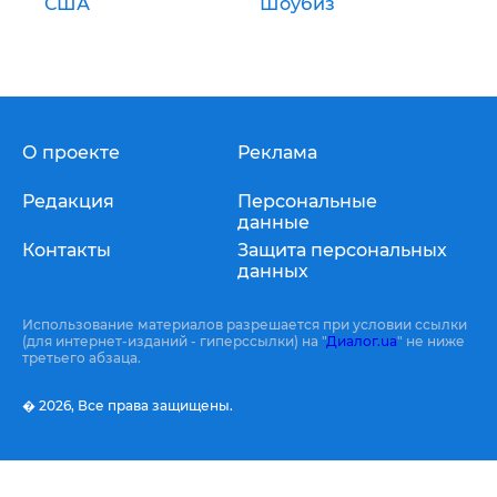
США
Шоубиз
О проекте
Реклама
Редакция
Персональные
данные
Контакты
Защита персональных
данных
Использование материалов разрешается при условии ссылки
(для интернет-изданий - гиперссылки) на "
Диалог.ua
" не ниже
третьего абзаца.
� 2026,
Все права защищены.