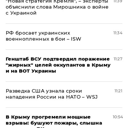
"Новая стратегия Кремля", – эксперты
11:39
объяснили слова Мирошника о войне
с Украиной
РФ бросает украинских
11:34
военнопленных в бои – ISW
Генштаб ВСУ подтвердил поражение
11:27
"жирных" целей оккупантов в Крыму
и на ВОТ Украины
Разведка США узнала сроки
11:21
нападения России на НАТО – WSJ
В Крыму прогремели мощные
10:54
взрывы: бушуют пожары, слышна