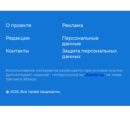
О проекте
Реклама
Редакция
Персональные
данные
Контакты
Защита персональных
данных
Использование материалов разрешается при условии ссылки
(для интернет-изданий - гиперссылки) на "
Диалог.ua
" не ниже
третьего абзаца.
� 2026,
Все права защищены.