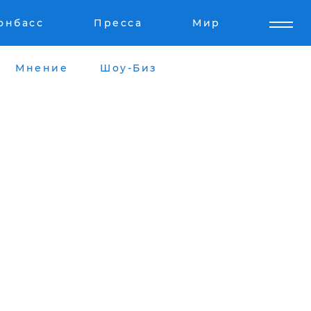
онбасс
Пресса
Мир
Мнение
Шоу-Биз