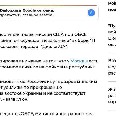
Poi
нов
Dialog.ua в Google сегодня,
✓
пропустить главное завтра.
"Пу
вой
естителя главы миссии США при ОБСЕ
Blo
ашингтон осуждает незаконные "выборы" 11
ош
союзом, передает "Диалог.UA".
В У
ировал внимание на том, что у
Москвы
есть
огромное влияние на фейковые республики.
мод
ра
низованные Россией, идут вразрез минским
ют усилиям по прекращению
Жит
 востоке Украины и не соответствуют
рас
 - заявил он.
вз
седатель ОБСЕ, министр иностранных дел