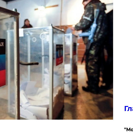
Гл
"Мо