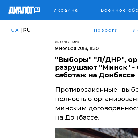
Украина
Военное об
| RU
UA
Новости
У
ДИАЛОГ
МИР
9 ноября 2018, 11:30
"Выборы" "Л/ДНР", о
разрушают "Минск" -
саботаж на Донбассе
Противозаконные "выбо
полностью организован
минским договореннос
на Донбассе.