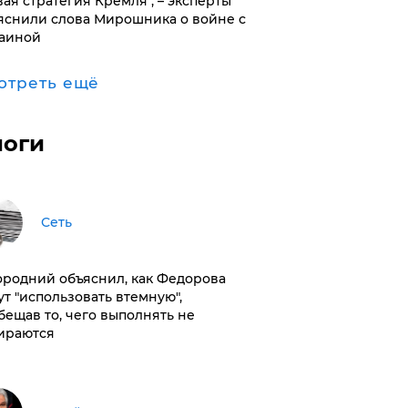
вая стратегия Кремля", – эксперты
яснили слова Мирошника о войне с
аиной
отреть ещё
логи
Сеть
ородний объяснил, как Федорова
ут "использовать втемную",
бещав то, чего выполнять не
ираются