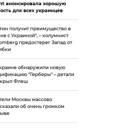
nt анонсировала хорошую
ость для всех украинцев
тин получит преимущество в
не с Украиной", – колумнист
omberg предостерег Запад от
ибки
краине обнаружили новую
ификацию "Герберы" – детали
скрыл Флеш
ели Москвы массово
сказали об очень громком
рыве