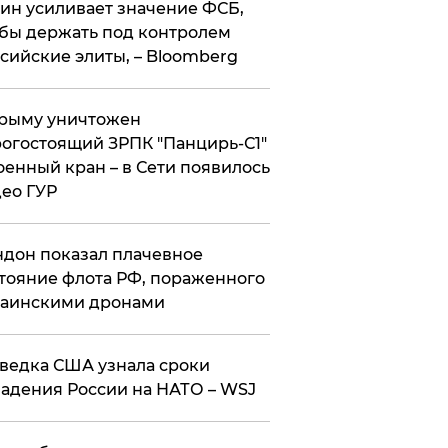
ин усиливает значение ФСБ,
бы держать под контролем
сийские элиты, – Bloomberg
рыму уничтожен
огостоящий ЗРПК "Панцирь-С1"
оенный кран – в Сети появилось
ео ГУР
дон показал плачевное
тояние флота РФ, пораженного
раинскими дронами
ведка США узнала сроки
адения России на НАТО – WSJ