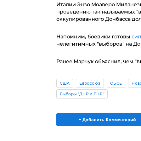
Италии Энзо Моаверо Миланези
проведению так называемых "в
оккупированного Донбасса до
Напомним, боевики готовы
сил
нелегитимных "выборов" на До
Ранее Марчук объяснил, чем "
США
Евросоюз
ОБСЕ
Нов
Выборы "ДНР и ЛНР"
+ Добавить Комментарий