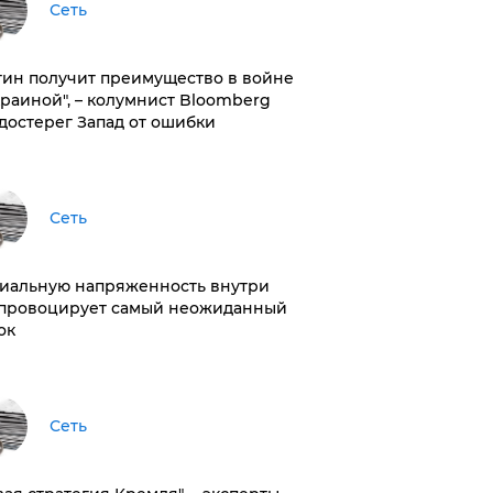
Сеть
тин получит преимущество в войне
краиной", – колумнист Bloomberg
достерег Запад от ошибки
Сеть
иальную напряженность внутри
провоцирует самый неожиданный
ок
Сеть