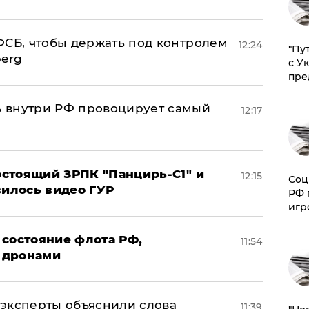
ФСБ, чтобы держать под контролем
12:24
"Пу
berg
с У
пре
 внутри РФ провоцирует самый
12:17
стоящий ЗРПК "Панцирь-С1" и
12:15
Соц
вилось видео ГУР
РФ 
игр
 состояние флота РФ,
11:54
 дронами
– эксперты объяснили слова
11:39