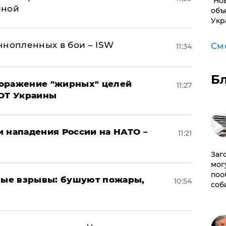
"Но
иной
объ
Укр
ннопленных в бои – ISW
См
11:34
Б
поражение "жирных" целей
11:27
ВОТ Украины
и нападения России на НАТО –
11:21
Заг
мог
поо
ые взрывы: бушуют пожары,
10:54
соб