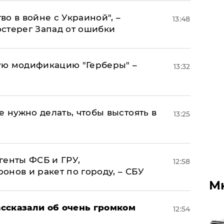
о в войне с Украиной", –
13:48
стерег Запад от ошибки
ую модификацию "Герберы" –
13:32
е нужно делать, чтобы выстоять в
13:25
генты ФСБ и ГРУ,
12:58
нов и ракет по городу, – СБУ
М
ссказали об очень громком
12:54