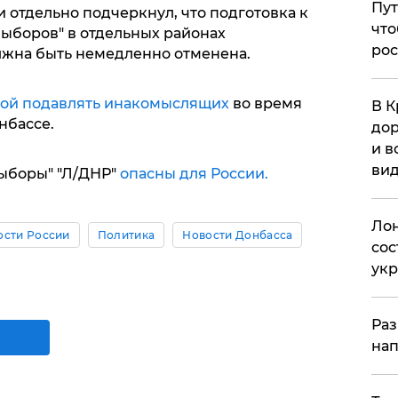
Пут
 отдельно подчеркнул, что подготовка к
что
ыборов" в отдельных районах
рос
лжна быть немедленно отменена.
ой подавлять инакомыслящих
во время
В К
нбассе.
дор
и в
вид
выборы" "Л/ДНР"
опасны для России.
Лон
ости России
Политика
Новости Донбасса
сос
ук
Раз
нап