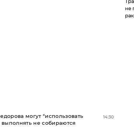
Тра
не 
рак
едорова могут "использовать
14:30
о выполнять не собираются