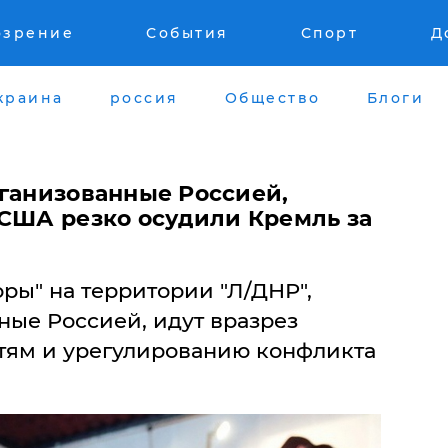
озрение
События
Спорт
Д
краина
россия
Общество
Блоги
рганизованные Россией,
 США резко осудили Кремль за
ры" на территории "Л/ДНР",
ные Россией, идут вразрез
тям и урегулированию конфликта