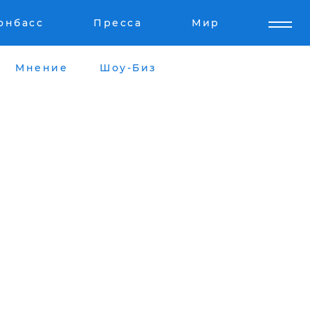
онбасс
Пресса
Мир
Мнение
Шоу-Биз