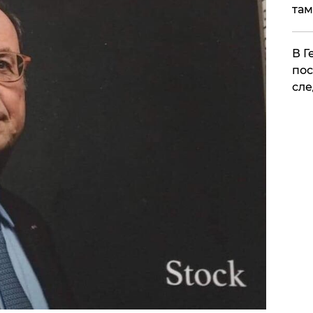
там
​В 
пос
сле