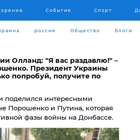
озрение
События
Спорт
Д
краина
россия
Общество
Блоги
и Олланд: "Я вас раздавлю!" –
ошенко. Президент Украины
ько попробуй, получите по
 поделился интересными
че Порошенко и Путина, которая
тивной фазы войны на Донбассе.