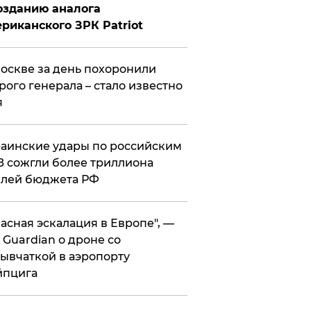
озданию аналога
риканского ЗРК Patriot
оскве за день похоронили
рого генерала – стало известно
я
аинские удары по российским
 сожгли более триллиона
блей бюджета РФ
асная эскалация в Европе", —
 Guardian о дроне со
ывчаткой в аэропорту
йпцига