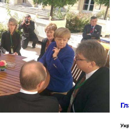
Гл
Укр