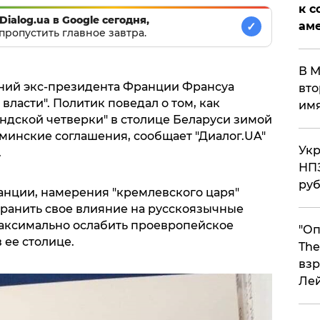
к с
Dialog.ua в Google сегодня,
аме
✓
пропустить главное завтра.
В М
аний экс-президента Франции Франсуа
вто
власти". Политик поведал о том, как
им
дской четверки" в столице Беларуси зимой
 минские соглашения, сообщает "Диалог.UA"
Укр
.
НПЗ
ру
нции, намерения "кремлевского царя"
хранить свое влияние на русскоязычные
аксимально ослабить проевропейское
"Оп
 ее столице.
The
взр
Ле