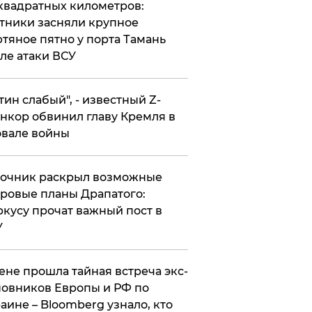
квадратных километров:
тники засняли крупное
тяное пятно у порта Тамань
ле атаки ВСУ
утин слабый", - известный Z-
нкор обвинил главу Кремля в
вале войны
точник раскрыл возможные
ровые планы Драпатого:
кусу прочат важный пост в
У
ене прошла тайная встреча экс-
овников Европы и РФ по
аине – Bloomberg узнало, кто