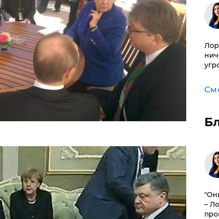
Лор
нич
угр
См
Б
"Он
– Л
про