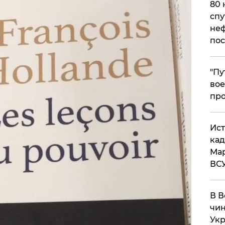
80 
спу
неф
пос
​"П
вое
про
​Ис
кад
Мар
ВС
В В
чин
Укр