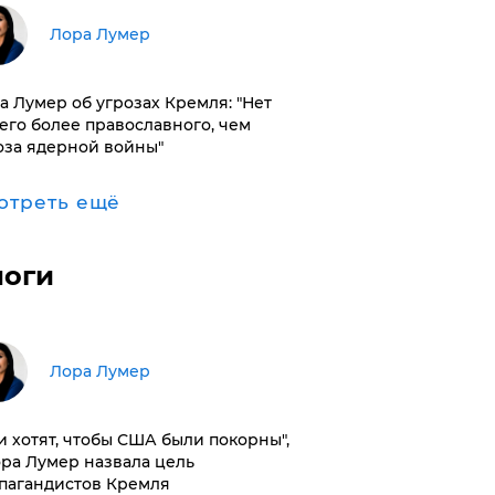
​Лора Лумер
а Лумер об угрозах Кремля: "Нет
его более православного, чем
оза ядерной войны"
отреть ещё
логи
​Лора Лумер
и хотят, чтобы США были покорны",
ора Лумер назвала цель
пагандистов Кремля