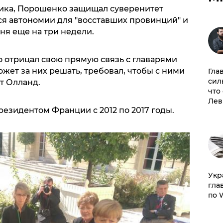
тика, Порошенко защищал суверенитет
ся автономии для "восставших провинций" и
ня еще на три недели.
о отрицал свою прямую связь с главарями
ожет за них решать, требовал, чтобы с ними
Гла
сил
ет Олланд.
что
Лев
резидентом Франции с 2012 по 2017 годы.
​Ук
гла
по 