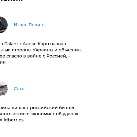
Игаль Левин
ва Palantir Алекс Карп назвал
ьные стороны Украины и объяснил,
 ее спасло в войне с Россией, –
ин
Сеть
раина лишает российский бизнес
вного актива: экономист об ударах
Wildberries