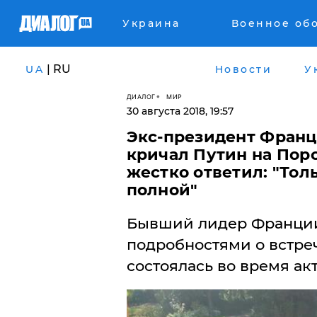
Украина
Военное об
| RU
UA
Новости
У
ДИАЛОГ
МИР
30 августа 2018, 19:57
Экс-президент Франци
кричал Путин на Пор
жестко ответил: "Тол
полной"
Бывший лидер Франции
подробностями о встре
состоялась во время ак