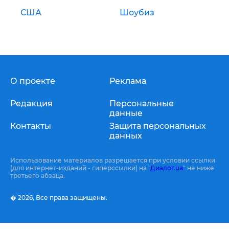
США
Шоубиз
О проекте
Реклама
Редакция
Персональные
данные
Контакты
Защита персональных
данных
Использование материалов разрешается при условии ссылки
(для интернет-изданий - гиперссылки) на "
Диалог.ua
" не ниже
третьего абзаца.
� 2026,
Все права защищены.