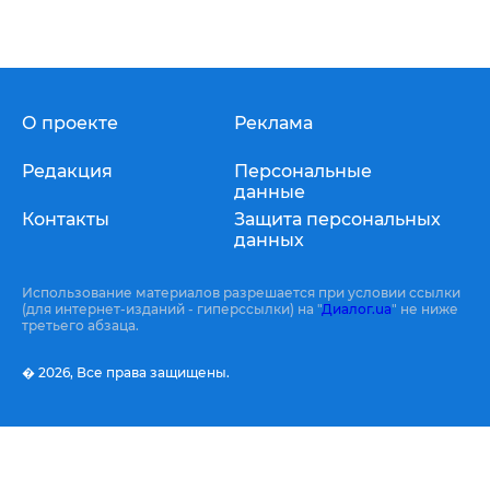
О проекте
Реклама
Редакция
Персональные
данные
Контакты
Защита персональных
данных
Использование материалов разрешается при условии ссылки
(для интернет-изданий - гиперссылки) на "
Диалог.ua
" не ниже
третьего абзаца.
� 2026,
Все права защищены.