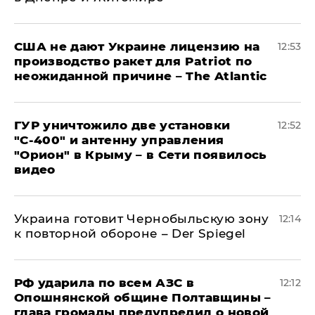
США не дают Украине лицензию на
12:53
производство ракет для Patriot по
неожиданной причине – The Atlantic
ГУР уничтожило две установки
12:52
"С‑400" и антенну управления
"Орион" в Крыму – в Сети появилось
видео
Украина готовит Чернобыльскую зону
12:14
к повторной обороне – Der Spiegel
РФ ударила по всем АЗС в
12:12
Опошнянской общине Полтавщины –
глава громады предупредил о новой