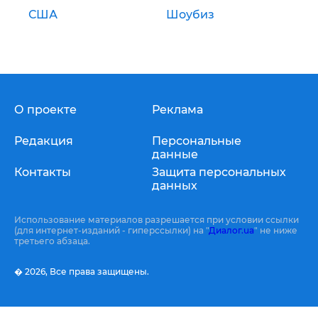
США
Шоубиз
О проекте
Реклама
Редакция
Персональные
данные
Контакты
Защита персональных
данных
Использование материалов разрешается при условии ссылки
(для интернет-изданий - гиперссылки) на "
Диалог.ua
" не ниже
третьего абзаца.
� 2026,
Все права защищены.