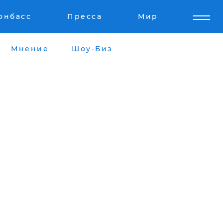
онбасс
Пресса
Мир
Мнение
Шоу-Биз