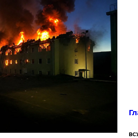
Гл
ВСУ