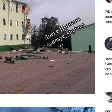
РФ 
раз
поч
Гла
сил
что
Лев
​Ук