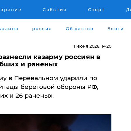
озрение
События
Спорт
Д
краина
россия
Общество
Блоги
1 июня 2026, 14:20
разнесли казарму россиян в
ибших и раненых
у в Перевальном ударили по
игады береговой обороны РФ,
их и 26 раненых.