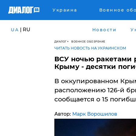
Украина
Военное об
| RU
UA
Новости
У
ДИАЛОГ
ВОЕННОЕ ОБОЗРЕНИЕ
ЧИТАТЬ НОВОСТЬ НА УКРАИНСКОМ
ВСУ ночью ракетами 
Крыму - десятки пог
В оккупированном Крым
расположению 126-й бр
сообщается о 15 погибш
Автор:
Марк Ворошилов