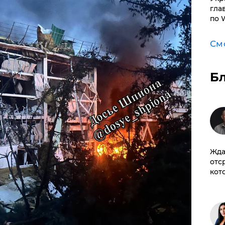
гла
по 
См
Б
Жда
отс
кот