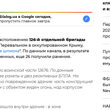
клю
и в
Dialog.ua в Google сегодня,
✓
пропустить главное завтра.
Пер
202
пр
расположению
126-й отдельной бригады
Перевальном в оккупированном Крыму,
е шпиона
". По данным канала, в результате
Пут
оенных, еще 26 получили ранения.
про
ему
о воинской части 12676. По данным
ве ракеты и два реактивных БПЛА.
На
ФБР
о поврежденное здание: часть конструкций
быт
 с объектом виден огонь, над корпусом
Ne
НАБ
ошла внутри здания - в зоне