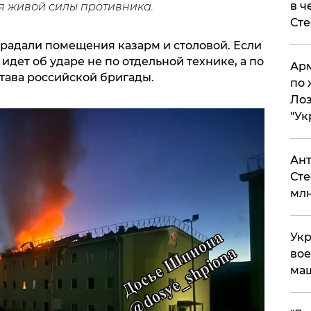
в ч
 живой силы противника.
Ст
традали помещения казарм и столовой. Если
идет об ударе не по отдельной технике, а по
Арм
тава российской бригады.
по 
Лоз
"Ук
Ант
Сте
млн
Укр
вое
ма