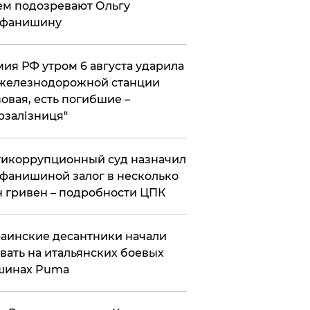
ем подозревают Ольгу
ефанишину
ия РФ утром 6 августа ударила
железнодорожной станции
овая, есть погибшие –
рзалізниця"
икоррупционный суд назначил
фанишиной залог в несколько
 гривен – подробности ЦПК
аинские десантники начали
вать на итальянских боевых
шинах Puma