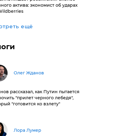
вного актива: экономист об ударах
Wildberries
отреть ещё
логи
Олег Жданов
нов рассказал, как Путин пытается
рочить "прилет черного лебедя",
орый "готовится ко взлету"
​Лора Лумер