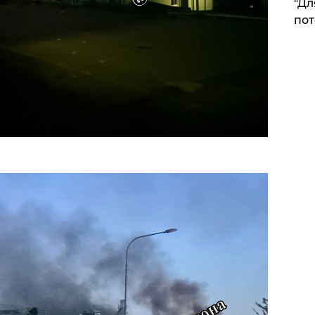
"Дл
пот