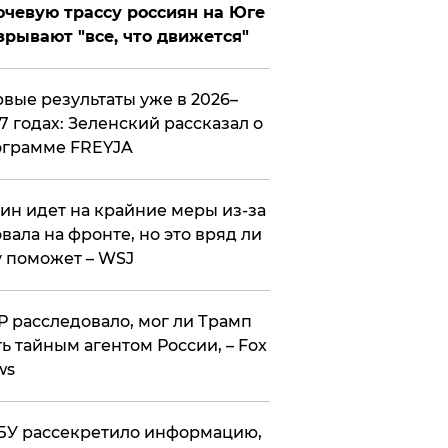
чевую трассу россиян на Юге
зрывают "все, что движется"
вые результаты уже в 2026–
7 годах: Зеленский рассказал о
ограмме FREYJA
ин идет на крайние меры из-за
вала на фронте, но это вряд ли
 поможет – WSJ
 расследовало, мог ли Трамп
ь тайным агентом России, – Fox
ws
У рассекретило информацию,