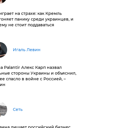
играет на страхе: как Кремль
гоняет панику среди украинцев, и
ему не стоит поддаваться
Игаль Левин
ва Palantir Алекс Карп назвал
ьные стороны Украины и объяснил,
 ее спасло в войне с Россией, –
ин
Сеть
раина лишает российский бизнес