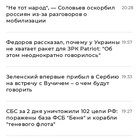
​"Не тот народ", — Соловьев оскорбил
20:28
россиян из-за разговоров о
мобилизации
Федоров рассказал, почему у Украины
19:57
не хватает ракет для ЗРК Patriot: "Об
этом неоднократно говорилось"
Зеленский впервые прибыл в Сербию
19:33
на встречу с Вучичем – о чем будут
говорить
СБС за 2 дня уничтожили 102 цели РФ:
19:27
поражены база ФСБ "Беня" и корабли
"теневого флота"