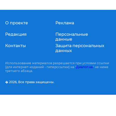
О проекте
Реклама
Редакция
Персональные
данные
Контакты
Защита персональных
данных
Использование материалов разрешается при условии ссылки
(для интернет-изданий - гиперссылки) на "
Диалог.ua
" не ниже
третьего абзаца.
� 2026,
Все права защищены.