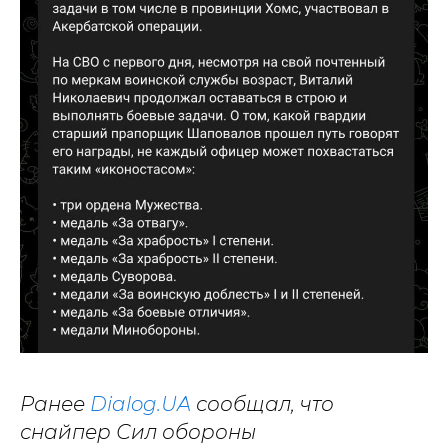
Ранее
Dialog.UA
сообщал, что
снайпер Сил обороны