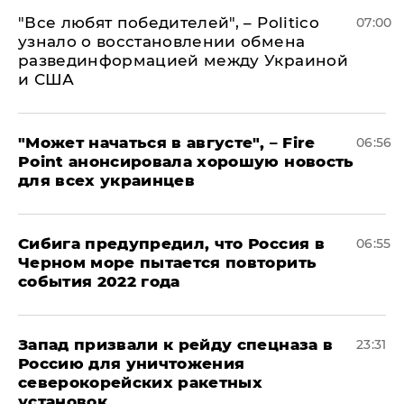
​"Все любят победителей", – Politico
07:00
узнало о восстановлении обмена
развединформацией между Украиной
и США
"Может начаться в августе", – Fire
06:56
Point анонсировала хорошую новость
для всех украинцев
Сибига предупредил, что Россия в
06:55
Черном море пытается повторить
события 2022 года
Запад призвали к рейду спецназа в
23:31
Россию для уничтожения
северокорейских ракетных
установок