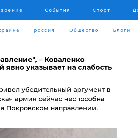
озрение
События
Спорт
Д
краина
россия
Общество
Блоги
авление", – Коваленко
й явно указывает на слабость
ривел убедительный аргумент в
йская армия сейчас неспособна
на Покровском направлении.