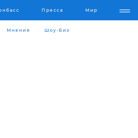
онбасс
Пресса
Мир
Мнение
Шоу-Биз