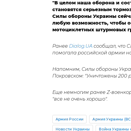
"
В целом
наша оборона
и
сос
становятся серьезным тормо
Силы обороны Украины сейч
любую возможность, чтобы о
мотоциклетных штурмовых гр
Ранее
Dialog.UA
сообщал, что 
помогала российской армии на
Напомним, Силы обороны Укр
Покровском: "Уничтожены 200 р
Еще немногим ранее Z-военкор
"все не очень хорошо".
Армия России
Армия Украины (ВС
Новости Украины
Война Украины 