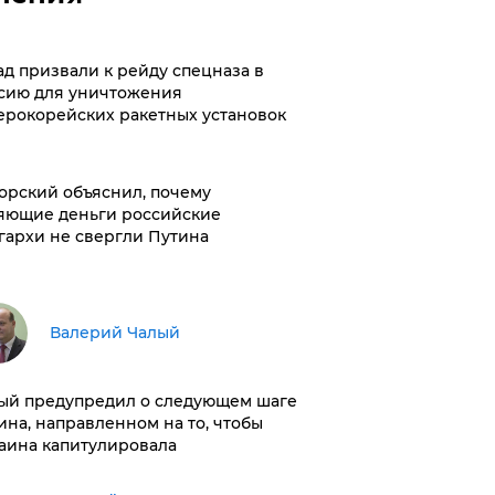
ад призвали к рейду спецназа в
сию для уничтожения
ерокорейских ракетных установок
орский объяснил, почему
яющие деньги российские
гархи не свергли Путина
Валерий Чалый
ый предупредил о следующем шаге
ина, направленном на то, чтобы
аина капитулировала