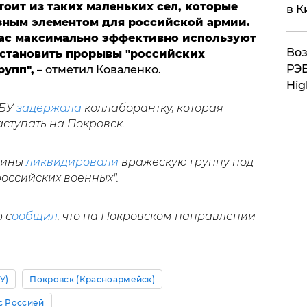
тоит из таких маленьких сел, которые
в К
зным элементом для российской армии.
ас максимально эффективно используют
Воз
становить прорывы "российских
РЭБ
упп",
– отметил Коваленко.
Hig
СБУ
задержала
коллаборантку, которая
ступать на Покровск.
аины
ликвидировали
вражескую группу под
оссийских военных".
 с
ообщил
, что на Покровском направлении
У)
Покровск (Красноармейск)
с Россией