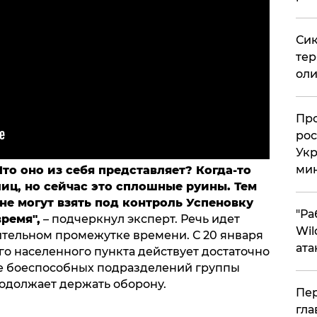
Сик
тер
оли
​Пр
рос
Укр
ми
Что оно из себя представляет? Когда-то
лиц,
но сейчас это сплошные руины.
Тем
не могут взять под контроль Успеновку
"Ра
ремя",
– подчеркнул эксперт. Речь идет
Wil
лительном промежутке времени. С 20 января
ата
о населенного пункта действует достаточно
е боеспособных подразделений группы
родолжает держать оборону.
Пер
гла