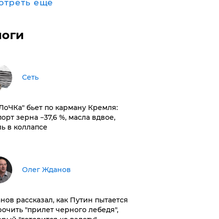
отреть ещё
логи
Сеть
оЛоЧКа" бьет по карману Кремля:
орт зерна −37,6 %, масла вдвое,
ль в коллапсе
Олег Жданов
нов рассказал, как Путин пытается
рочить "прилет черного лебедя",