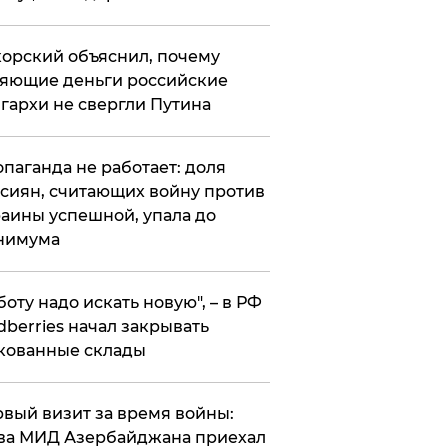
орский объяснил, почему
яющие деньги российские
гархи не свергли Путина
опаганда не работает: доля
сиян, считающих войну против
аины успешной, упала до
нимума
боту надо искать новую", – в РФ
dberries начал закрывать
кованные склады
вый визит за время войны:
ва МИД Азербайджана приехал