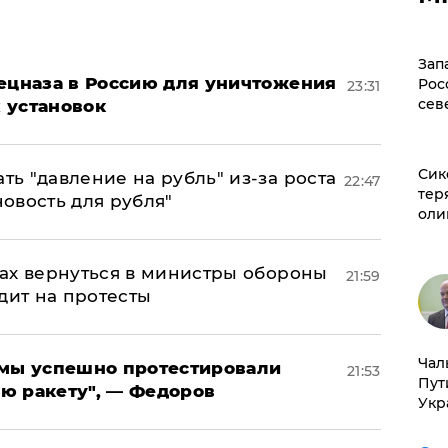
Зап
пецназа в Россию для уничтожения
Рос
23:31
сев
 установок
Сик
ь "давление на рубль" из-за роста
22:47
тер
новость для рубля"
оли
ах вернуться в министры обороны
21:59
дит на протесты
Чал
я мы успешно протестировали
21:53
Пут
ю ракету", — Федоров
Укр