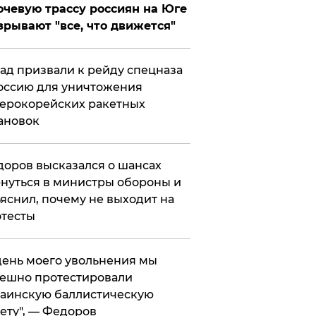
чевую трассу россиян на Юге
зрывают "все, что движется"
ад призвали к рейду спецназа
оссию для уничтожения
ерокорейских ракетных
ановок
оров высказался о шансах
нуться в министры обороны и
яснил, почему не выходит на
тесты
 день моего увольнения мы
ешно протестировали
аинскую баллистическую
ету", — Федоров