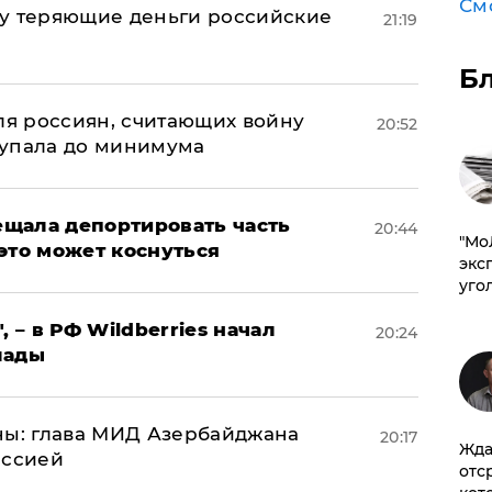
См
му теряющие деньги российские
21:19
а
Б
оля россиян, считающих войну
20:52
 упала до минимума
щала депортировать часть
20:44
​"М
это может коснуться
эксп
уго
, – в РФ Wildberries начал
20:24
лады
ны: глава МИД Азербайджана
20:17
Жда
иссией
отс