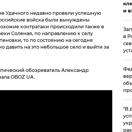
клю
и в
не Удачного недавно провели успешную
 российские войска были вынуждены
Похожие контратаки происходили также в
Зап
реки Соленая, по направлению к селу
в Р
спеновки, то по состоянию на сегодня
сев
 давить на это небольшое село и выйти за
уст
Фед
итический обозреватель Александр
вер
нала OBOZ UA.
объ
про
​"В
усп
укр
рак