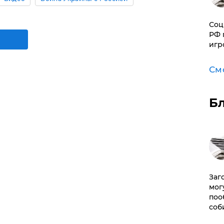
Соц
РФ 
игр
См
Б
Заг
мог
поо
соб