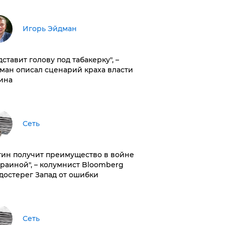
Игорь Эйдман
дставит голову под табакерку", –
ман описал сценарий краха власти
ина
Сеть
тин получит преимущество в войне
краиной", – колумнист Bloomberg
достерег Запад от ошибки
Сеть