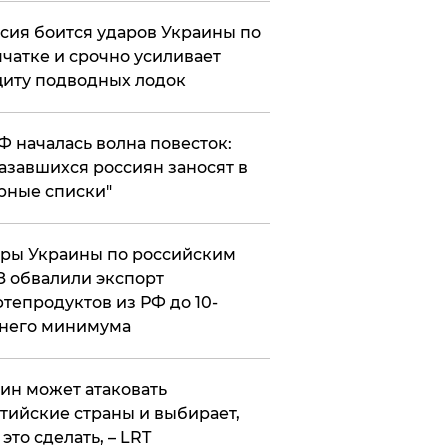
сия боится ударов Украины по
чатке и срочно усиливает
иту подводных лодок
РФ началась волна повесток:
азавшихся россиян заносят в
рные списки"
ры Украины по российским
 обвалили экспорт
тепродуктов из РФ до 10-
него минимума
ин может атаковать
тийские страны и выбирает,
 это сделать, – LRT