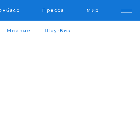
онбасс
Пресса
Мир
Мнение
Шоу-Биз