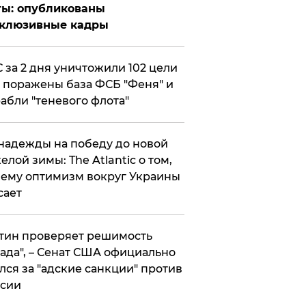
ты: опубликованы
склюзивные кадры
 за 2 дня уничтожили 102 цели
 поражены база ФСБ "Феня" и
абли "теневого флота"
надежды на победу до новой
елой зимы: The Atlantic о том,
ему оптимизм вокруг Украины
сает
тин проверяет решимость
ада", – Сенат США официально
лся за "адские санкции" против
сии