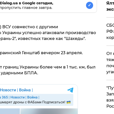
Dialog.ua в Google сегодня,
Ял
✓
пропустить главное завтра.
эк
СБС
) ВСУ совместно с другими
РФ:
 Украины успешно атаковали производство
кор
рань-2", известных также как "Шахеды".
раинский Генштаб вечером 23 апреля.
От 
тяж
поч
 границ Украины более чем в 1 тыс. км, был
уга
 ударными БПЛА.
"Пу
Зап
взя
Рос