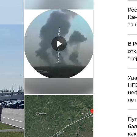
Рос
Кам
защ
​В 
отк
"че
Уда
НПЗ
неф
лет
Пут
бал
как