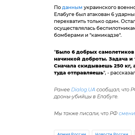
По
данным
украинского военно
Елабуге был атакован 6 ударн
перехватить только один. Остал
осуществлялась беспилотника
бомберами и "камикадзе".
"
Было 6 добрых самолетиков 
начинкой доброты. Задача и
Сначала скидываешь 250 кг, 
туда отправляешь
", - рассказа
Ранее
Dialog.UA
сообщал, что 
дроны-убийцы в Елабуге.
Мы также писали, что РФ
смени
Армия России
Новости России