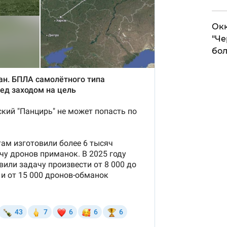
Окк
"Че
бол