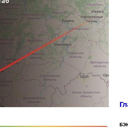
Гл
​БЭ