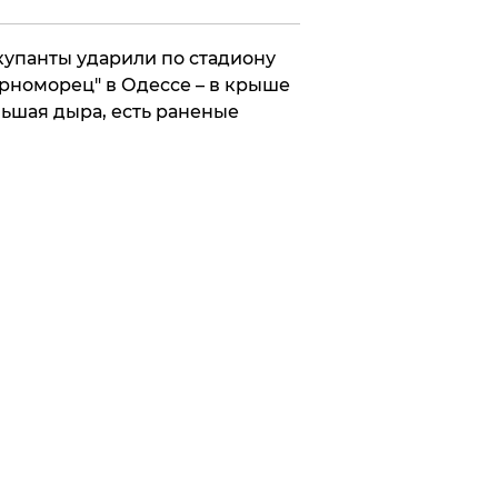
упанты ударили по стадиону
рноморец" в Одессе – в крыше
ьшая дыра, есть раненые