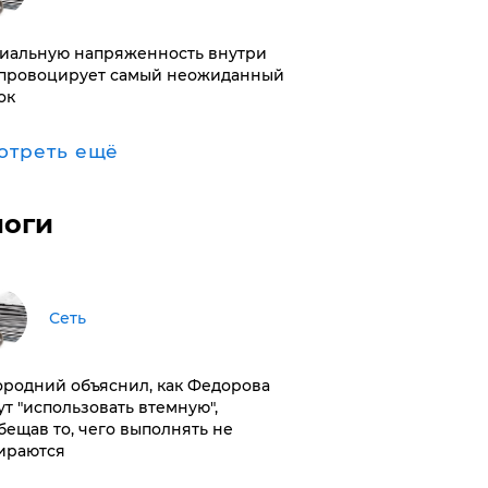
иальную напряженность внутри
провоцирует самый неожиданный
ок
отреть ещё
логи
Сеть
ородний объяснил, как Федорова
ут "использовать втемную",
бещав то, чего выполнять не
ираются