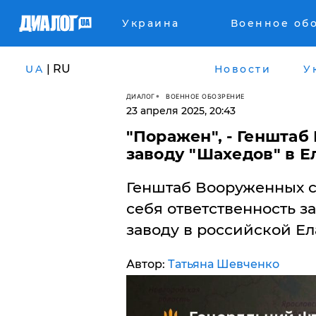
Украина
Военное об
| RU
UA
Новости
У
ДИАЛОГ
ВОЕННОЕ ОБОЗРЕНИЕ
23 апреля 2025, 20:43
​"Поражен", - Геншта
заводу "Шахедов" в Е
Генштаб Вооруженных с
себя ответственность з
заводу в российской Ел
Автор:
Татьяна Шевченко