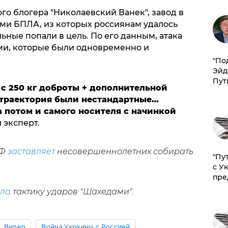
го блогера "Николаевский Ванек", завод в
ыми БПЛА, из которых россиянам удалось
ьные попали в цель. По его данным, атака
ми, которые были одновременно и
​"По
Эйд
Пут
с 250 кг доброты + дополнительной
 траектория были нестандартные…
а потом и самого носителя с начинкой
л эксперт.
РФ
заставляет
несовершеннолетних собирать
"Пу
с У
пре
ла
тактику ударов "Шахедами".
Видео
Война Украины с Россией