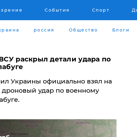
озрение
События
Спорт
Д
краина
россия
Общество
Блоги
б ВСУ раскрыл детали удара по
лабуге
ил Украины официально взял на
а дроновый удар по военному
абуге.