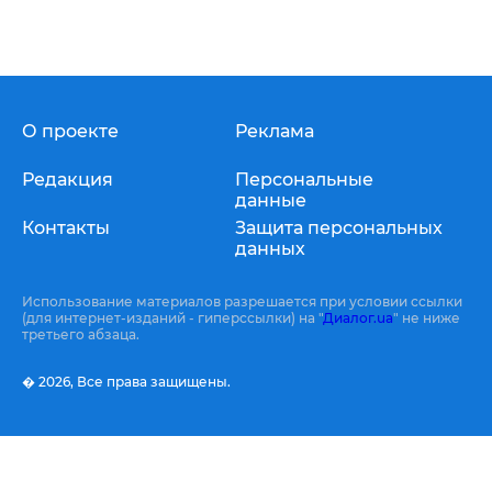
О проекте
Реклама
Редакция
Персональные
данные
Контакты
Защита персональных
данных
Использование материалов разрешается при условии ссылки
(для интернет-изданий - гиперссылки) на "
Диалог.ua
" не ниже
третьего абзаца.
� 2026,
Все права защищены.