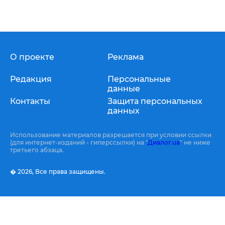
О проекте
Реклама
Редакция
Персональные
данные
Контакты
Защита персональных
данных
Использование материалов разрешается при условии ссылки
(для интернет-изданий - гиперссылки) на "
Диалог.ua
" не ниже
третьего абзаца.
� 2026,
Все права защищены.