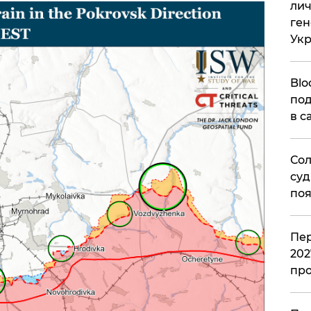
лич
ген
Ук
Blo
под
в с
Сол
суд
поя
Пер
202
пр