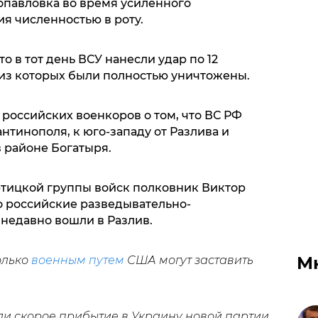
опавловка во время усиленного
я численностью в роту.
о в тот день ВСУ нанесли удар по 12
 из которых были полностью уничтожены.
оссийских военкоров о том, что ВС РФ
нтинополя, к юго-западу от Разлива и
в районе Богатыря.
тицкой группы войск полковник Виктор
о российские разведывательно-
недавно вошли в Разлив.
М
олько
военным путем
США могут заставить
и скорое прибытие в Украину новой партии