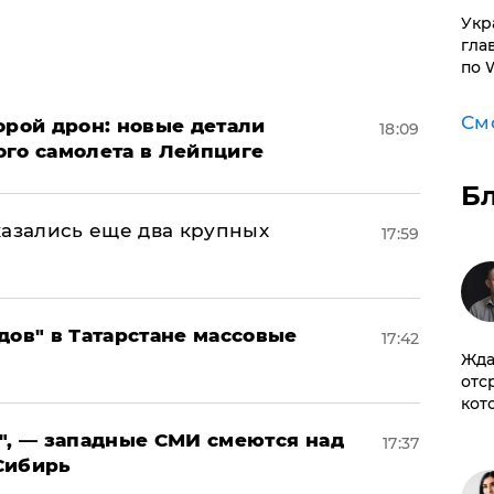
​Ук
гла
по 
См
орой дрон: новые детали
18:09
ого самолета в Лейпциге
Б
тказались еще два крупных
17:59
дов" в Татарстане массовые
17:42
Жда
отс
кот
", — западные СМИ смеются над
17:37
Сибирь