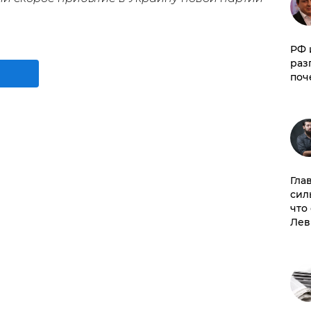
РФ 
раз
поч
Гла
сил
что
Лев