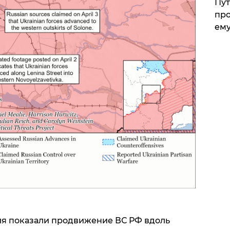
Пут
про
ему
еля показали продвижение ВС РФ вдоль