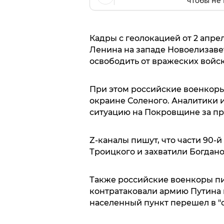
чтобы не 
Кадры с геолокацией от 2 апр
Ленина на западе Новоелизаве
освободить от вражеских войск
При этом российские военкоры
окраине Соленого. Аналитики 
ситуацию на Покровщине за п
Z-каналы пишут, что части 90-
Троицкого и захватили Богдано
Также российские военкоры пиш
контратаковали армию Путина в
населенный пункт перешел в "с