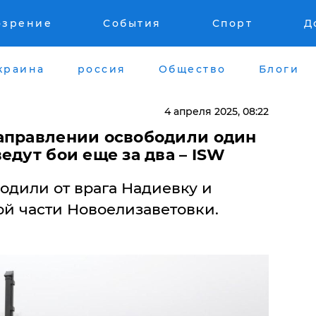
озрение
События
Спорт
Д
краина
россия
Общество
Блоги
4 апреля 2025, 08:22
направлении освободили один
едут бои еще за два – ISW
одили от врага Надиевку и
ой части Новоелизаветовки.