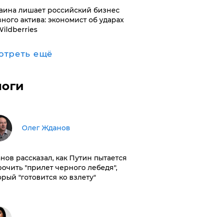
раина лишает российский бизнес
вного актива: экономист об ударах
Wildberries
отреть ещё
логи
Олег Жданов
нов рассказал, как Путин пытается
рочить "прилет черного лебедя",
орый "готовится ко взлету"