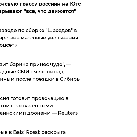
чевую трассу россиян на Юге
зрывают "все, что движется"
заводе по сборке "Шахедов" в
арстане массовые увольнения
оцсети
зит барина принес чудо", —
адные СМИ смеются над
иным после поездки в Сибирь
ссия готовит провокацию в
тии с захваченными
аинскими дронами — Reuters
рыв в Balzi Rossi: раскрыта