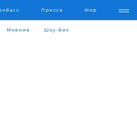
онбасс
Пресса
Мир
Мнение
Шоу-Биз