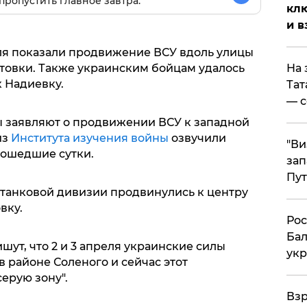
пропустить главное завтра.
клю
и в
еля показали продвижение ВСУ вдоль улицы
На 
товки. Также украинским бойцам удалось
 Надиевку.
Тат
— с
 заявляют о продвижении ВСУ к западной
из
Института изучения войны
озвучили
"Ви
рошедшие сутки.
зап
Пут
й танковой дивизии продвинулись к центру
вку.
​Ро
Бал
ут, что 2 и 3 апреля украинские силы
укр
 районе Соленого и сейчас этот
ерую зону".
​Вз